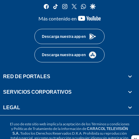
facebook
tiktok
instagram
twitter
whatsapp
google
youtube-
Más contenido en
footer
Descarga nuestra app en
Descarga nuestra app en
RED DE PORTALES
SERVICIOS CORPORATIVOS
LEGAL
El uso de este sitio web implica la aceptación de los
Términos y condiciones
y
Políticas de Tratamiento de la Información
de
CARACOL TELEVISIÓN
S.A.
Todos los Derechos Reservados D.R.A. Prohibida su reproducción
total o parcial, así como su traducción a cualquier idioma sin autorización