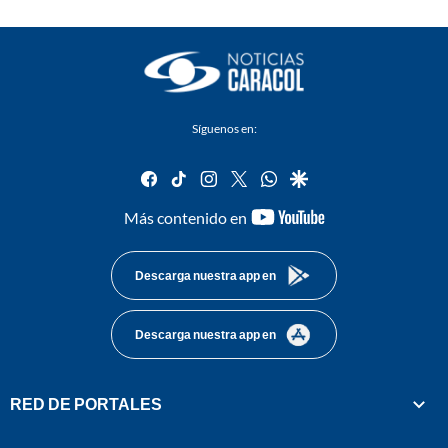
Síguenos en:
facebook
tiktok
instagram
twitter
whatsapp
google
youtube-
Más contenido en
footer
Descarga nuestra app en
Descarga nuestra app en
RED DE PORTALES