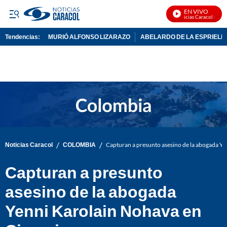
EN VIVO
Noticias Caracol En Viv
Tendencias:
MURIÓ ALFONSO LIZARAZO
ABELARDO DE LA ESPRIELL
PUBLICIDAD
/
/
Noticias Caracol
COLOMBIA
Capturan a presunto asesino de la abogada Ye
Capturan a presunto
asesino de la abogada
Yenni Karolain Nohava en