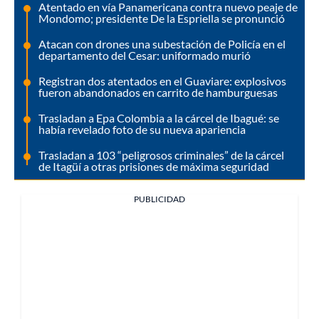
Atentado en vía Panamericana contra nuevo peaje de
Mondomo; presidente De la Espriella se pronunció
Atacan con drones una subestación de Policía en el
departamento del Cesar: uniformado murió
Registran dos atentados en el Guaviare: explosivos
fueron abandonados en carrito de hamburguesas
Trasladan a Epa Colombia a la cárcel de Ibagué: se
había revelado foto de su nueva apariencia
Trasladan a 103 “peligrosos criminales” de la cárcel
de Itagüí a otras prisiones de máxima seguridad
PUBLICIDAD