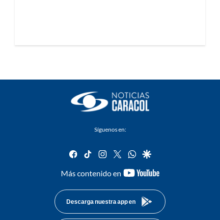
Síguenos en:
facebook
tiktok
instagram
twitter
whatsapp
google
youtube-
Más contenido en
footer
Descarga nuestra app en