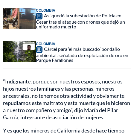
COLOMBIA
Así quedó la subestación de Policía en
Cesar tras el ataque con drones que dejó un
uniformado muerto
COLOMBIA
Cárcel para ‘el más buscado’ por daño
ambiental: señalado de explotación de oro en
Parque Farallones
“Indignante, porque son nuestros esposos, nuestros
hijos nuestros familiares y las personas, mineros
ancestrales, no tenemos otra actividad y obviamente
repudiamos este maltrato y esta muerte que le hicieron
a nuestro compañero y amigo”, dijo María del Pilar
García, integrante de asociación de mujeres.
Y es que los mineros de California desde hace tiempo