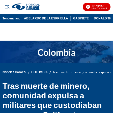
EN VIVO
Noticias Caracol En Vivo
Tendencias:
ABELARDO DE LA ESPRIELLA
GABINETE
DONALD TR
PUBLICIDAD
/
/
Noticias Caracol
COLOMBIA
Tras muerte de minero, comunidad expulsa a m
Tras muerte de minero,
comunidad expulsa a
militares que custodiaban