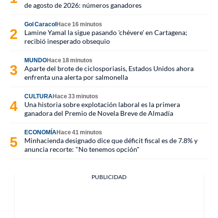
de agosto de 2026: números ganadores
Gol Caracol
Hace 16 minutos
Lamine Yamal la sigue pasando 'chévere' en Cartagena;
recibió inesperado obsequio
MUNDO
Hace 18 minutos
Aparte del brote de ciclosporiasis, Estados Unidos ahora
enfrenta una alerta por salmonella
CULTURA
Hace 33 minutos
Una historia sobre explotación laboral es la primera
ganadora del Premio de Novela Breve de Almadía
ECONOMÍA
Hace 41 minutos
Minhacienda designado dice que déficit fiscal es de 7.8% y
anuncia recorte: "No tenemos opción"
PUBLICIDAD