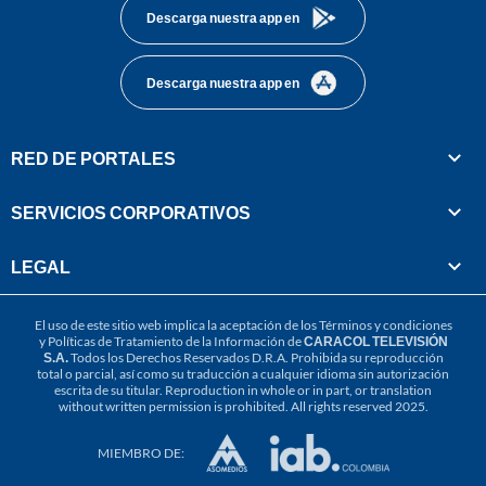
Descarga nuestra app en
Descarga nuestra app en
RED DE PORTALES
SERVICIOS CORPORATIVOS
LEGAL
El uso de este sitio web implica la aceptación de los
Términos y condiciones
y
Políticas de Tratamiento de la Información
de
CARACOL TELEVISIÓN
S.A.
Todos los Derechos Reservados D.R.A. Prohibida su reproducción
total o parcial, así como su traducción a cualquier idioma sin autorización
escrita de su titular. Reproduction in whole or in part, or translation
without written permission is prohibited. All rights reserved 2025.
MIEMBRO DE: