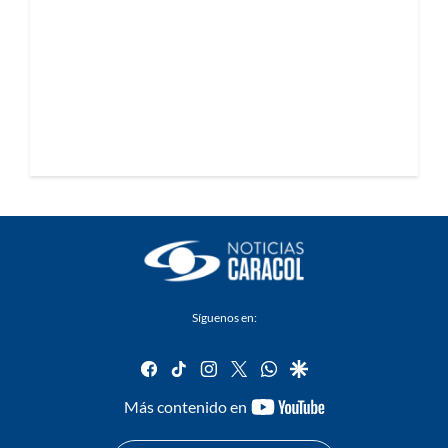
Síguenos en:
facebook
tiktok
instagram
twitter
whatsapp
google
youtube-
Más contenido en
footer