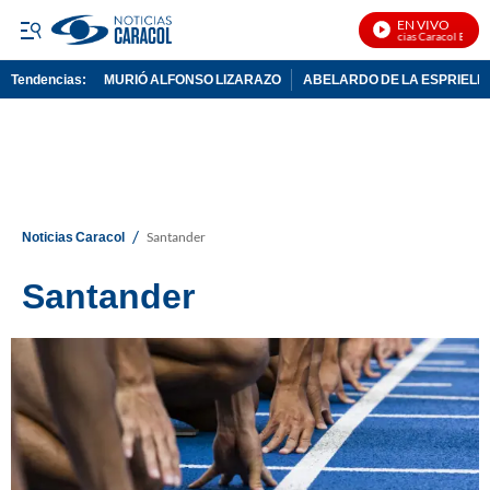
EN VIVO
Noticias Caracol En Vivo
Tendencias:
MURIÓ ALFONSO LIZARAZO
ABELARDO DE LA ESPRIELL
PUBLICIDAD
/
Noticias Caracol
Santander
Santander