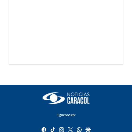
Síguenos en:
facebook
tiktok
instagram
twitter
whatsapp
google