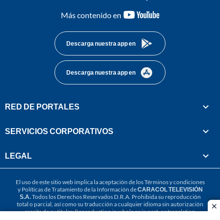
youtube-
Más contenido en
footer
Descarga nuestra app en
Descarga nuestra app en
RED DE PORTALES
SERVICIOS CORPORATIVOS
LEGAL
El uso de este sitio web implica la aceptación de los
Términos y condiciones
y
Políticas de Tratamiento de la Información
de
CARACOL TELEVISIÓN
S.A.
Todos los Derechos Reservados D.R.A. Prohibida su reproducción
total o parcial, así como su traducción a cualquier idioma sin autorización
cl
escrita de su titular. Reproduction in whole or in part, or translation
without written permission is prohibited. All rights reserved 2025.