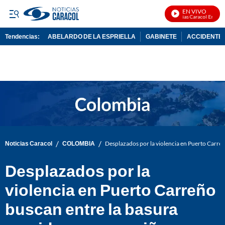
EN VIVO
Noticias Caracol En Vivo
Tendencias:
ABELARDO DE LA ESPRIELLA
GABINETE
ACCIDENTE 
PUBLICIDAD
/
/
Noticias Caracol
COLOMBIA
Desplazados por la violencia en Puerto Carreñ
Desplazados por la
violencia en Puerto Carreño
buscan entre la basura