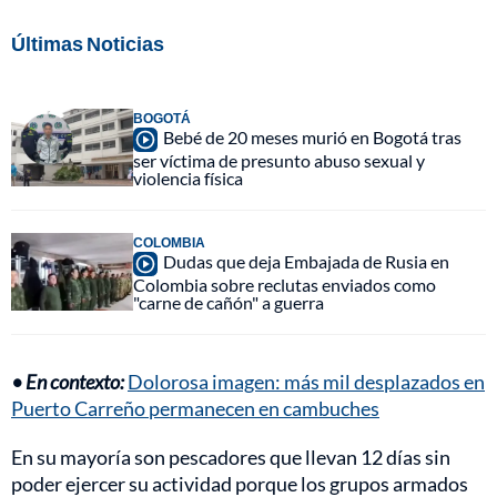
Últimas Noticias
BOGOTÁ
Bebé de 20 meses murió en Bogotá tras
ser víctima de presunto abuso sexual y
violencia física
COLOMBIA
Dudas que deja Embajada de Rusia en
Colombia sobre reclutas enviados como
"carne de cañón" a guerra
• En contexto:
Dolorosa imagen: más mil desplazados en
Puerto Carreño permanecen en cambuches
En su mayoría son pescadores que llevan 12 días sin
poder ejercer su actividad porque los grupos armados