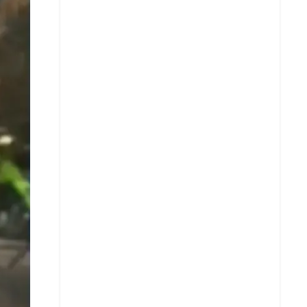
Facebook
X
Whatsapp
Copiar enlace
Telegram
LinkedIn