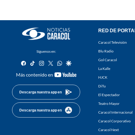
RED DE PORTA
Caracol Televisión
Blu Radio
Síguenos en:
Gol Caracol
facebook
tiktok
instagram
twitter
whatsapp
google
La Kalle
youtube-
Más contenido en
HJCK
footer
DiTu
Descarga nuestra app en
El Espectador
Teatro Mayor
Descarga nuestra app en
Caracol Internacional
Caracol Corporativo
Caracol Next