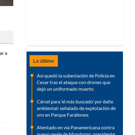
ar a
Lo último
Así quedó la subestación de Policía en
Cesar tras el ataque con drones que
dejó un uniformado muerto
Cárcel para ‘el más buscado’ por daño
ambiental: señalado de explotación de
oro en Parque Farallones
Atentado en vía Panamericana contra
nuevo peaje de Mondomo; presidente