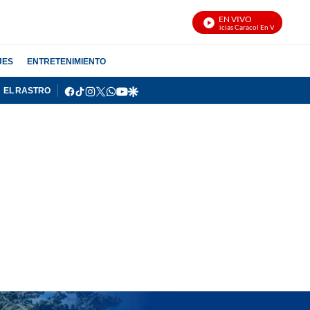
EN VIVO
Noticias Caracol En Vivo
JES
ENTRETENIMIENTO
facebook
tiktok
instagram
twitter
whatsapp
youtube
google
EL RASTRO