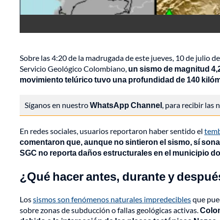
Sobre las 4:20 de la madrugada de este jueves, 10 de julio d
Servicio Geológico Colombiano,
un sismo de magnitud 4,
movimiento telúrico tuvo una profundidad de 140 kilóm
Síganos en nuestro
WhatsApp Channel
, para recibir las
En redes sociales, usuarios reportaron haber sentido el
temb
comentaron que, aunque no sintieron el sismo, sí sona
SGC no reporta daños estructurales en el municipio do
¿Qué hacer antes, durante y despué
Los
sismos son fenómenos naturales impredecibles
que pued
sobre zonas de subducción o fallas geológicas activas.
Colom