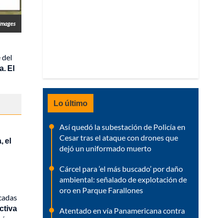
 Images
 del
. El
Lo último
Así quedó la subestación de Policía en
Cesar tras el ataque con drones que
, el
dejó un uniformado muerto
Cárcel para ‘el más buscado’ por daño
ambiental: señalado de explotación de
oro en Parque Farallones
cadas
ctiva
Atentado en vía Panamericana contra