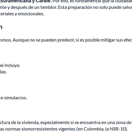
, Suramericana y Caribe.
Por ello, es fundamental que la ciudada
te y después de un temblor. Esta preparación no solo puede salv
teriales y emocionales.
n
ismos. Aunque no se pueden predecir, sí es posible mitigar sus efe
e incluya:
das.
e simulacros.
ctura de la vivienda, especialmente si se encuentra en una zona de
las normas sismorresistentes vigentes (en Colombia, la NSR-10).