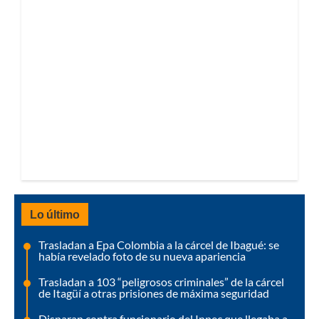
Lo último
Trasladan a Epa Colombia a la cárcel de Ibagué: se
había revelado foto de su nueva apariencia
Trasladan a 103 “peligrosos criminales” de la cárcel
de Itagüí a otras prisiones de máxima seguridad
Disparan contra funcionario del Inpec que llegaba a