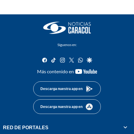
Síguenos en:
facebook
tiktok
instagram
twitter
whatsapp
google
youtube-
Más contenido en
footer
Descarga nuestra app en
Descarga nuestra app en
RED DE PORTALES