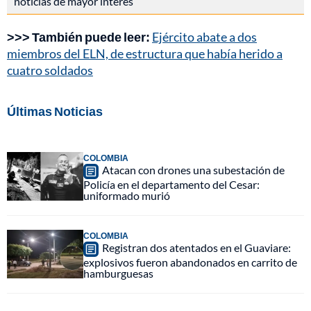
noticias de mayor interés
>>> También puede leer:
Ejército abate a dos
miembros del ELN, de estructura que había herido a
cuatro soldados
Últimas Noticias
COLOMBIA
Atacan con drones una subestación de
Policía en el departamento del Cesar:
uniformado murió
COLOMBIA
Registran dos atentados en el Guaviare:
explosivos fueron abandonados en carrito de
hamburguesas