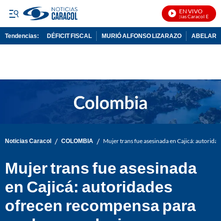
EN VIVO
Noticias Caracol En Vivo
Tendencias:
DÉFICIT FISCAL
MURIÓ ALFONSO LIZARAZO
ABELARDO
PUBLICIDAD
/
/
Noticias Caracol
COLOMBIA
Mujer trans fue asesinada en Cajicá: autorida
Mujer trans fue asesinada
en Cajicá: autoridades
ofrecen recompensa para