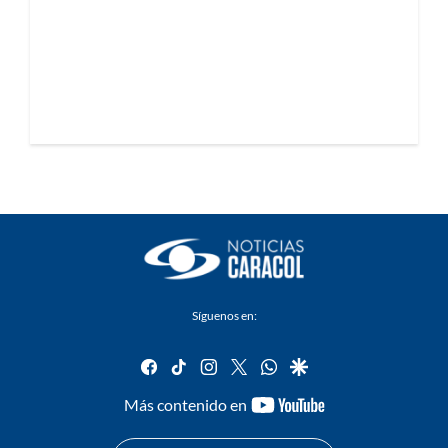
Síguenos en:
facebook
tiktok
instagram
twitter
whatsapp
google
youtube-
Más contenido en
footer