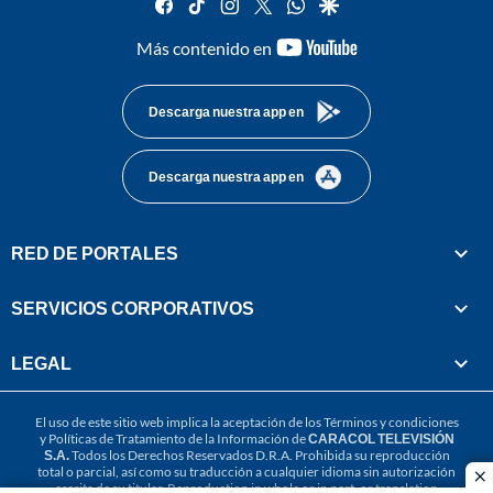
facebook
tiktok
instagram
twitter
whatsapp
google
youtube-
Más contenido en
footer
Descarga nuestra app en
Descarga nuestra app en
RED DE PORTALES
SERVICIOS CORPORATIVOS
LEGAL
El uso de este sitio web implica la aceptación de los
Términos y condiciones
y
Políticas de Tratamiento de la Información
de
CARACOL TELEVISIÓN
S.A.
Todos los Derechos Reservados D.R.A. Prohibida su reproducción
total o parcial, así como su traducción a cualquier idioma sin autorización
cl
escrita de su titular. Reproduction in whole or in part, or translation