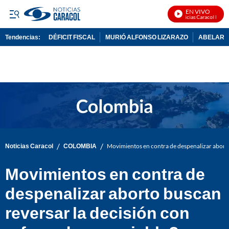
EN VIVO
Noticias Caracol En Viv
Tendencias:
DÉFICIT FISCAL
MURIÓ ALFONSO LIZARAZO
ABELARDO
PUBLICIDAD
/
/
Noticias Caracol
COLOMBIA
Movimientos en contra de despenalizar aborto 
Movimientos en contra de
despenalizar aborto buscan
reversar la decisión con