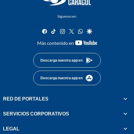
Síguenos en:
facebook
tiktok
instagram
twitter
whatsapp
google
youtube-
Más contenido en
footer
Descarga nuestra app en
Descarga nuestra app en
RED DE PORTALES
SERVICIOS CORPORATIVOS
LEGAL