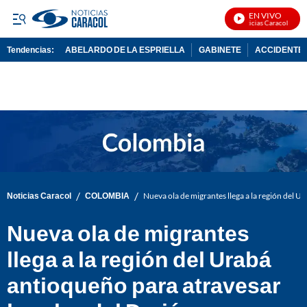
EN VIVO
Noticias Caracol En Viv
Tendencias:
ABELARDO DE LA ESPRIELLA
GABINETE
ACCIDENTE 
PUBLICIDAD
/
/
Noticias Caracol
COLOMBIA
Nueva ola de migrantes llega a la región del U
Nueva ola de migrantes
llega a la región del Urabá
antioqueño para atravesar