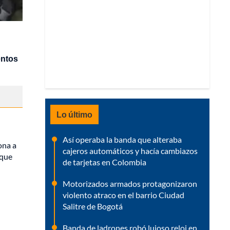
entos
Lo último
Así operaba la banda que alteraba
ona a
cajeros automáticos y hacía cambiazos
 que
de tarjetas en Colombia
Motorizados armados protagonizaron
violento atraco en el barrio Ciudad
Salitre de Bogotá
Banda de ladrones robó lujoso reloj en