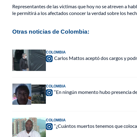
Representantes de las víctimas que hoy no se atreven a habl
le permitirá a los afectados conocer la verdad sobre los hec
Otras noticias de Colombia:
COLOMBIA
Carlos Mattos aceptó dos cargos y podrí
COLOMBIA
“En ningún momento hubo presencia de
COLOMBIA
“¿Cuántos muertos tenemos que colocar 