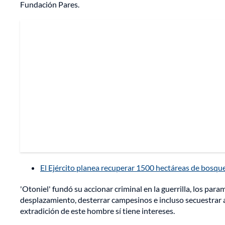
Fundación Pares.
El Ejército planea recuperar 1500 hectáreas de bosqu
'Otoniel' fundó su accionar criminal en la guerrilla, los param
desplazamiento, desterrar campesinos e incluso secuestrar a c
extradición de este hombre sí tiene intereses.