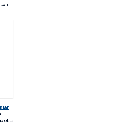
 con
ntar
a
ma otra