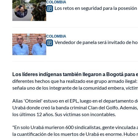
COLOMBIA
Los retos en seguridad para la posesión 
COLOMBIA
Vendedor de panela será invitado de hon
Los líderes indígenas también llegaron a Bogotá para ex
diferentes hechos que ha realizado ese grupo armado ilegal:
señala uno de los integrante de la comunidad embera, víctim
Alias 'Otoniel' estuvo en el EPL, luego en el departamento d
Urabá donde creó la banda criminal Clan del Golfo. Además, 
los últimos 12 años. Sus víctimas son incontables.
"En solo Urabá murieron 600 sindicalistas, gente vinculada 
la cuantificación de los muertos de Urabá es enorme. Hubo m