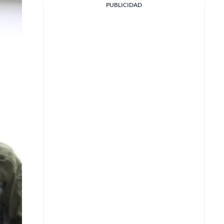
PUBLICIDAD
Facebook
X
Whatsapp
Copiar enlace
Telegram
LinkedIn