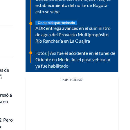
establecimiento del norte de Bogotá:
esto se sabe
Contenido patrocinado
ADR entrega avances en el suministro
de agua del Proyecto Multipropósito
Río Ranchería en La Guajira
Fotos | Así fue el accidente en el túnel de
Oriente en Medellín: el paso vehicular
ya fue habilitado
as de
”,
PUBLICIDAD
gresó a
ia en
2. Pero
a