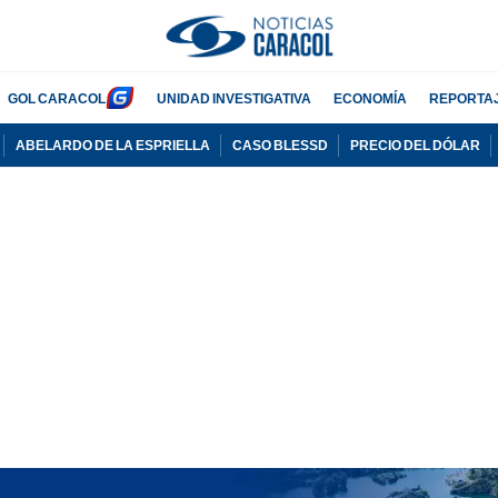
GOL CARACOL
UNIDAD INVESTIGATIVA
ECONOMÍA
REPORTA
ABELARDO DE LA ESPRIELLA
CASO BLESSD
PRECIO DEL DÓLAR
PUBLICIDAD