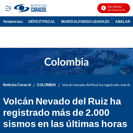
EN VIVO
Noticias Caracol En Vivo
Tendencias:
DÉFICIT FISCAL
MURIÓ ALFONSO LIZARAZO
ABELARDO
PUBLICIDAD
/
/
Noticias Caracol
COLOMBIA
Volcán Nevado del Ruiz ha registrado más de 2
Volcán Nevado del Ruiz ha
registrado más de 2.000
sismos en las últimas horas