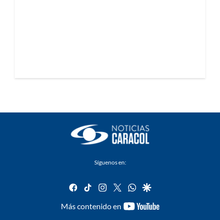
Síguenos en:
facebook
tiktok
instagram
twitter
whatsapp
google
youtube-
Más contenido en
footer