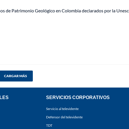
itios de Patrimonio Geológico en Colombia declarados por la Unes
CARGAR MÁS
LES
SERVICIOS CORPORATIVOS
Servicio al televidente
Defensor del televidente
TDT