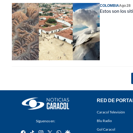
COLOMBIA
Ago 28
Estos son los s
RED DE PORTA
Caracol Televisión
Blu Radio
Síguenos en:
Gol Caracol
facebook
tiktok
instagram
twitter
whatsapp
google