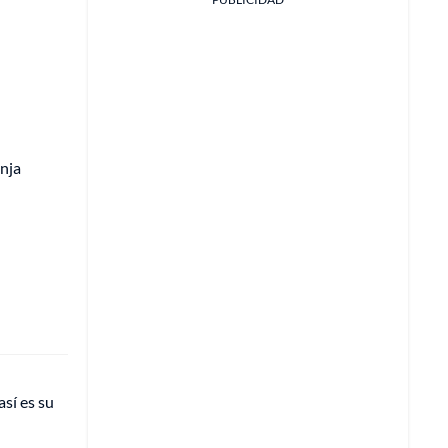
anja
sí es su