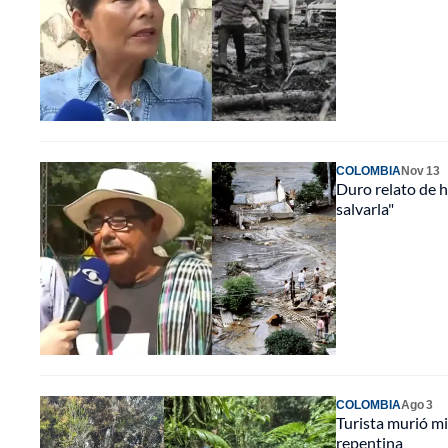
COLOMBIA
Nov 13
Duro relato de 
salvarla"
COLOMBIA
Ago 3
Turista murió mi
repentina