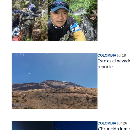
COLOMBIA
Jul 18
Este es el neva
reporte
COLOMBIA
Jun 26
¿"Erupción lumi