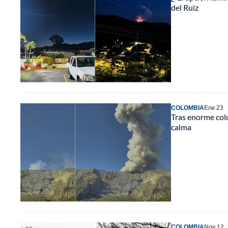
del Ruiz
COLOMBIA
Ene 23
Tras enorme col
calma
COLOMBIA
Nov 12