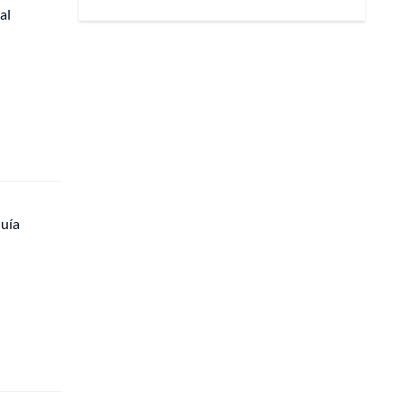
al
quía