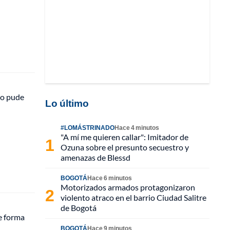
no pude
Lo último
#LOMÁSTRINADO
Hace 4 minutos
"A mí me quieren callar": Imitador de
Ozuna sobre el presunto secuestro y
amenazas de Blessd
BOGOTÁ
Hace 6 minutos
Motorizados armados protagonizaron
violento atraco en el barrio Ciudad Salitre
de Bogotá
e forma
BOGOTÁ
Hace 9 minutos