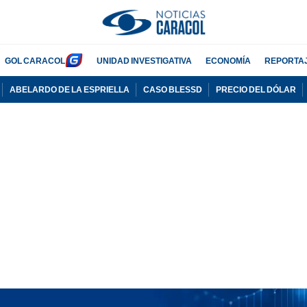
GOL CARACOL
UNIDAD INVESTIGATIVA
ECONOMÍA
REPORTA
ABELARDO DE LA ESPRIELLA
CASO BLESSD
PRECIO DEL DÓLAR
PUBLICIDAD