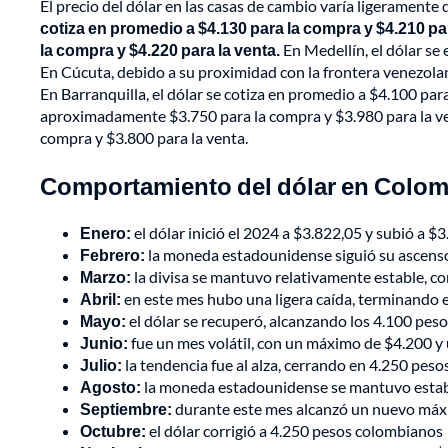
El precio del dólar en las casas de cambio varía ligeramente
cotiza en promedio a $4.130 para la compra y $4.210 pa
la compra y $4.220 para la venta.
En Medellín, el dólar se
En Cúcuta, debido a su proximidad con la frontera venezolana
En Barranquilla, el dólar se cotiza en promedio a $4.100 para
aproximadamente $3.750 para la compra y $3.980 para la vent
compra y $3.800 para la venta.
Comportamiento del dólar en Colom
Enero:
el dólar inició el 2024 a $3.822,05 y subió a $3.
Febrero:
la moneda estadounidense siguió su ascenso
Marzo:
la divisa se mantuvo relativamente estable, co
Abril:
en este mes hubo una ligera caída, terminando 
Mayo:
el dólar se recuperó, alcanzando los 4.100 pes
Junio:
fue un mes volátil, con un máximo de $4.200 y
Julio:
la tendencia fue al alza, cerrando en 4.250 pesos
Agosto:
la moneda estadounidense se mantuvo establ
Septiembre:
durante este mes alcanzó un nuevo máx
Octubre:
el dólar corrigió a 4.250 pesos colombianos