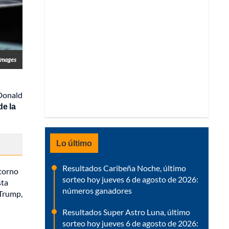
Images
 Donald
de la
Lo último
Resultados Caribeña Noche, último
 torno
sorteo hoy jueves 6 de agosto de 2026:
sta
números ganadores
 Trump,
Resultados Super Astro Luna, último
sorteo hoy jueves 6 de agosto de 2026: