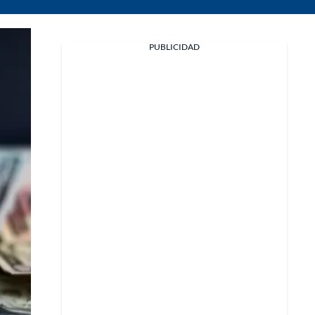
PUBLICIDAD
Facebook
X
Whatsapp
Copiar enlace
Telegram
LinkedIn