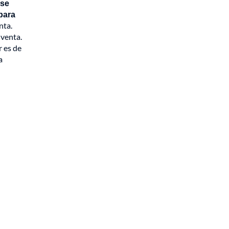
 se
 para
nta.
 venta.
r es de
a