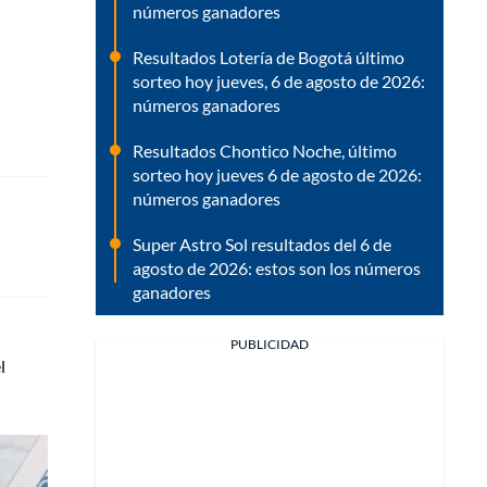
números ganadores
Resultados Lotería de Bogotá último
sorteo hoy jueves, 6 de agosto de 2026:
números ganadores
Resultados Chontico Noche, último
sorteo hoy jueves 6 de agosto de 2026:
números ganadores
Super Astro Sol resultados del 6 de
agosto de 2026: estos son los números
ganadores
PUBLICIDAD
l