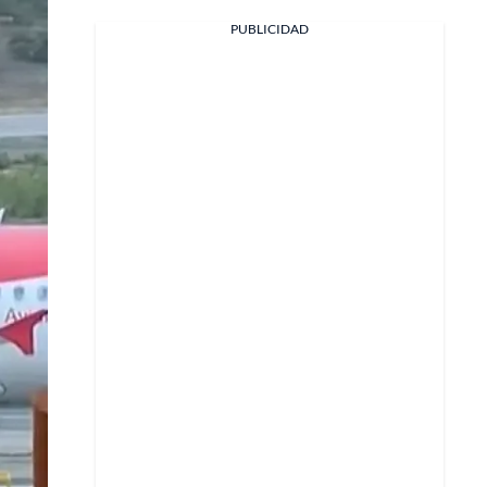
Facebook
PUBLICIDAD
X
Whatsapp
Copiar enlace
Telegram
LinkedIn