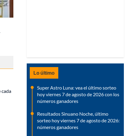
r
Lo último
Super Astro Luna: vea el último sorteo
e cada
hoy viernes 7 de agosto de 2026 con los
números ganadores
Resultados Sinuano Noche, último
sorteo hoy viernes 7 de agosto de 2026:
números ganadores