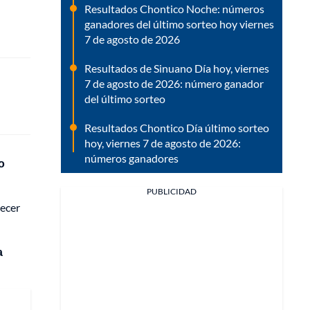
Resultados Chontico Noche: números
ganadores del último sorteo hoy viernes
7 de agosto de 2026
Resultados de Sinuano Día hoy, viernes
7 de agosto de 2026: número ganador
del último sorteo
Resultados Chontico Día último sorteo
hoy, viernes 7 de agosto de 2026:
números ganadores
o
PUBLICIDAD
recer
a