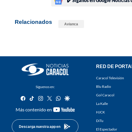
✔️ Síganos en Google Noticias
Relacionados
Avianca
RED DE PORTA
Caracol Televisión
Blu Radio
Síguenos en:
Gol Caracol
facebook
tiktok
instagram
twitter
whatsapp
google
La Kalle
youtube-
Más contenido en
HJCK
footer
DiTu
Descarga nuestra app en
El Espectador