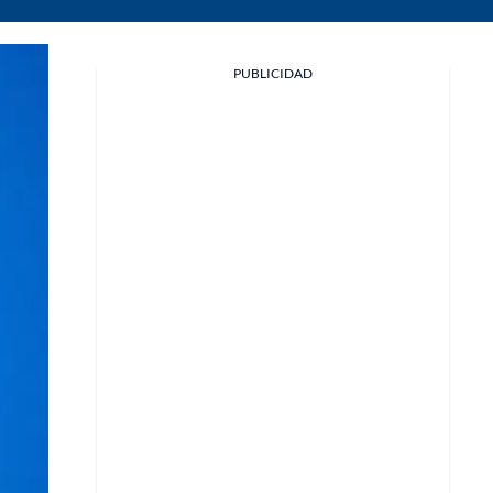
PUBLICIDAD
Facebook
X
Whatsapp
Copiar enlace
Telegram
LinkedIn