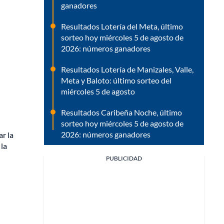
ganadores
Resultados Lotería del Meta, último
sorteo hoy miércoles 5 de agosto de
2026: números ganadores
Resultados Lotería de Manizales, Valle,
Meta y Baloto: último sorteo del
miércoles 5 de agosto
Resultados Caribeña Noche, último
sorteo hoy miércoles 5 de agosto de
2026: números ganadores
ar la
 la
PUBLICIDAD