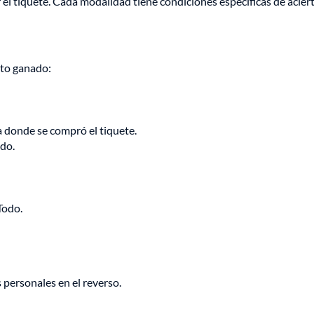
el tiquete. Cada modalidad tiene condiciones específicas de aciert
nto ganado:
 donde se compró el tiquete.
ado.
Todo.
s personales en el reverso.