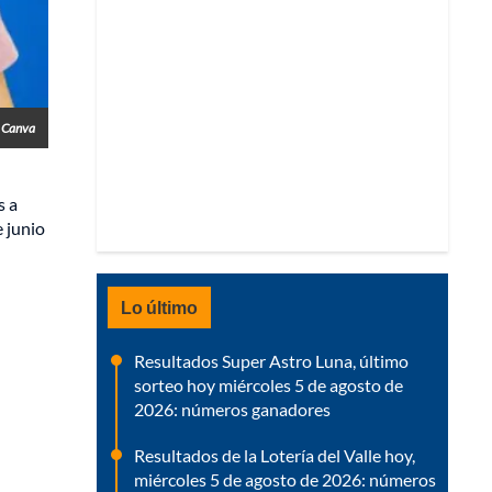
- Canva
s a
e junio
Lo último
Resultados Super Astro Luna, último
sorteo hoy miércoles 5 de agosto de
2026: números ganadores
Resultados de la Lotería del Valle hoy,
miércoles 5 de agosto de 2026: números