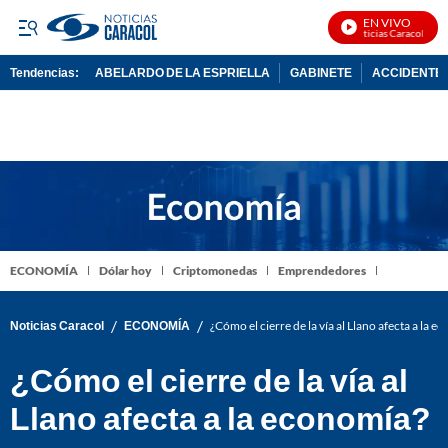
EN VIVO
Noticias Caracol En Vi
Tendencias:
ABELARDO DE LA ESPRIELLA
GABINETE
ACCIDENTE 
PUBLICIDAD
ECONOMÍA
Dólar hoy
Criptomonedas
Emprendedores
/
/
Noticias Caracol
ECONOMÍA
¿Cómo el cierre de la vía al Llano afecta a la 
¿Cómo el cierre de la vía al
Llano afecta a la economía?