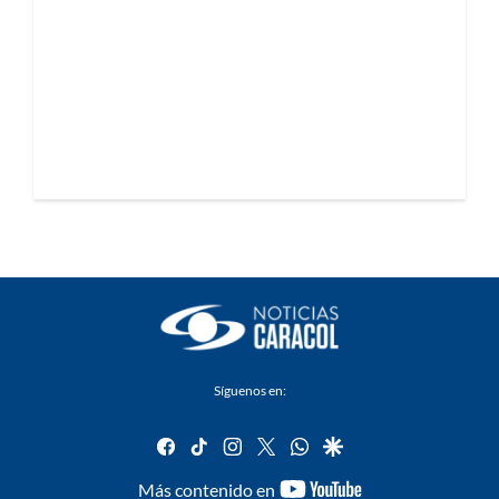
Síguenos en:
facebook
tiktok
instagram
twitter
whatsapp
google
youtube-
Más contenido en