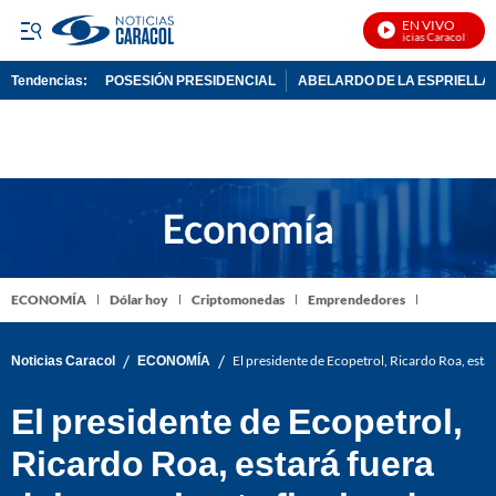
EN VIVO
Noticias Caracol En Viv
Tendencias:
POSESIÓN PRESIDENCIAL
ABELARDO DE LA ESPRIELLA
PUBLICIDAD
ECONOMÍA
Dólar hoy
Criptomonedas
Emprendedores
/
/
Noticias Caracol
ECONOMÍA
El presidente de Ecopetrol, Ricardo Roa, estará
El presidente de Ecopetrol,
Ricardo Roa, estará fuera