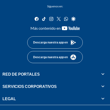
Síguenos en:
facebook
tiktok
instagram
twitter
whatsapp
google
youtube-
Más contenido en
footer
Descarga nuestra app en
Descarga nuestra app en
RED DE PORTALES
SERVICIOS CORPORATIVOS
LEGAL