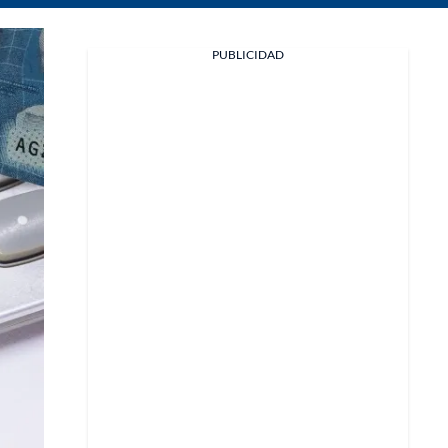
Facebook
PUBLICIDAD
X
Whatsapp
Copiar enlace
Telegram
LinkedIn