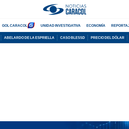
GOL CARACOL
UNIDAD INVESTIGATIVA
ECONOMÍA
REPORTA
ABELARDO DE LA ESPRIELLA
CASO BLESSD
PRECIO DEL DÓLAR
PUBLICIDAD