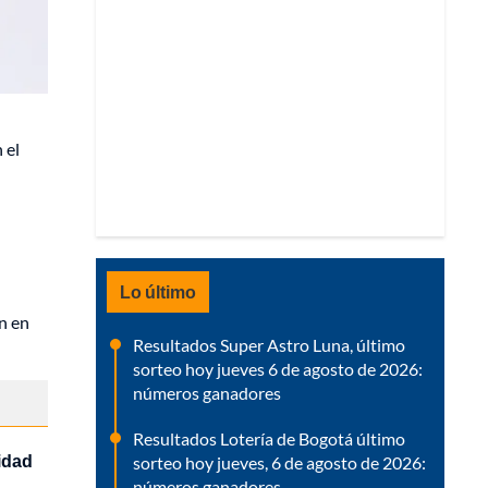
 el
Lo último
ón en
Resultados Super Astro Luna, último
sorteo hoy jueves 6 de agosto de 2026:
números ganadores
Resultados Lotería de Bogotá último
idad
sorteo hoy jueves, 6 de agosto de 2026:
números ganadores