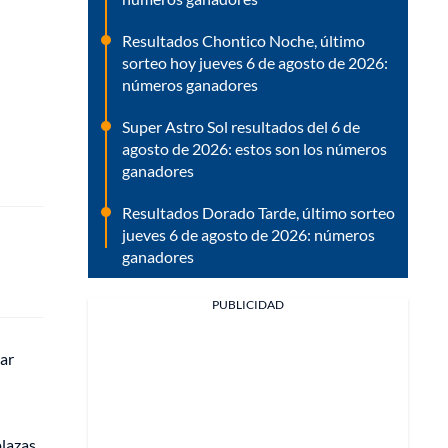
Resultados Chontico Noche, último
sorteo hoy jueves 6 de agosto de 2026:
números ganadores
Super Astro Sol resultados del 6 de
agosto de 2026: estos son los números
ganadores
Resultados Dorado Tarde, último sorteo
jueves 6 de agosto de 2026: números
ganadores
PUBLICIDAD
car
plazas