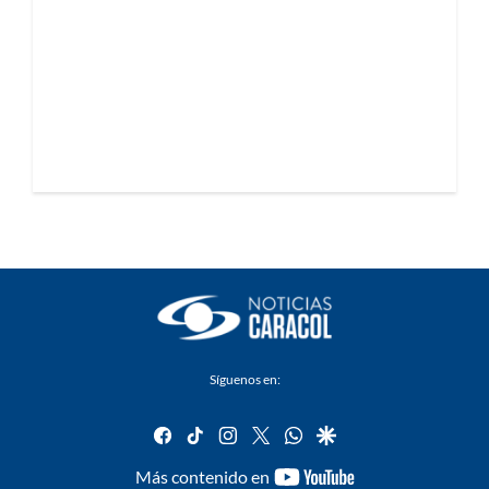
Síguenos en:
facebook
tiktok
instagram
twitter
whatsapp
google
youtube-
Más contenido en