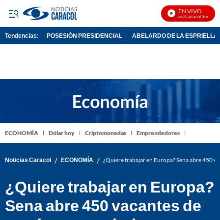
EN VIVO
Noticias Caracol En Vivo
Tendencias:
POSESIÓN PRESIDENCIAL
ABELARDO DE LA ESPRIELLA
PUBLICIDAD
ECONOMÍA
Dólar hoy
Criptomonedas
Emprendedores
/
/
Noticias Caracol
ECONOMÍA
¿Quiere trabajar en Europa? Sena abre 450 va
¿Quiere trabajar en Europa?
Sena abre 450 vacantes de