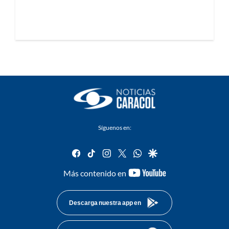
Síguenos en:
facebook
tiktok
instagram
twitter
whatsapp
google
youtube-
Más contenido en
footer
Descarga nuestra app en