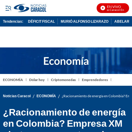
EN VIVO
Noticias Caracol En Vivo
Tendencias:
DÉFICIT FISCAL
MURIÓ ALFONSO LIZARAZO
ABELARDO
PUBLICIDAD
ECONOMÍA
Dólar hoy
Criptomonedas
Emprendedores
/
/
Noticias Caracol
ECONOMÍA
¿Racionamiento de energía en Colombia? Empr
¿Racionamiento de energía
en Colombia? Empresa XM