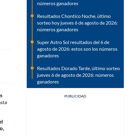
números ganadores
Resultados Chontico Noche, último
sorteo hoy jueves 6 de agosto de 2026:
números ganadores
Super Astro Sol resultados del 6 de
agosto de 2026: estos son los números
ganadores
Resultados Dorado Tarde, último sorteo
jueves 6 de agosto de 2026: números
ganadores
en
PUBLICIDAD
asta
el
o,