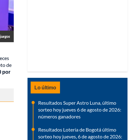
juegos
veces
eto de
0 por
Lo último
Resultados Super Astro Luna, último
sorteo hoy jueves 6 de agosto de 2026:
números ganadores
Resultados Lotería de Bogotá último
sorteo hoy jueves, 6 de agosto de 2026: