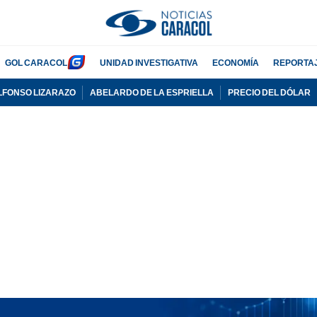
GOL CARACOL
UNIDAD INVESTIGATIVA
ECONOMÍA
REPORTA
LFONSO LIZARAZO
ABELARDO DE LA ESPRIELLA
PRECIO DEL DÓLAR
PUBLICIDAD