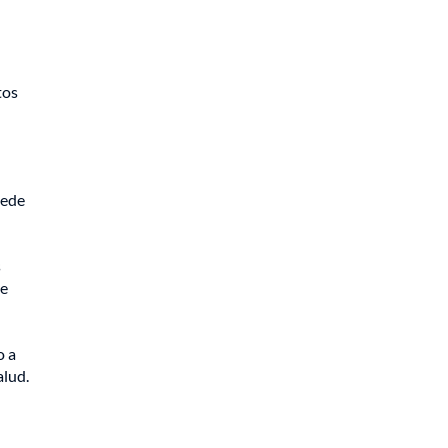
tos
uede
l
s
de
o a
alud.