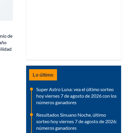
unio de
 año
ilidad
Lo último
Super Astro Luna: vea el último sorteo
hoy viernes 7 de agosto de 2026 con los
números ganadores
Resultados Sinuano Noche, último
sorteo hoy viernes 7 de agosto de 2026:
números ganadores