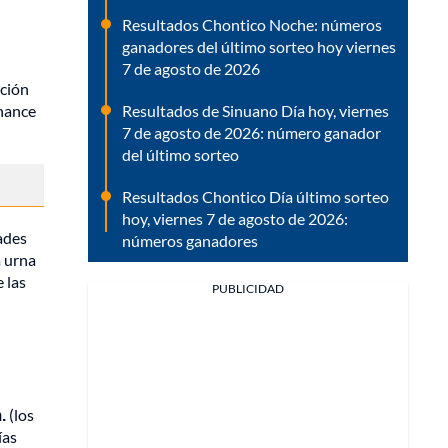
Resultados Chontico Noche: números
ganadores del último sorteo hoy viernes
7 de agosto de 2026
ución
Resultados de Sinuano Día hoy, viernes
chance
7 de agosto de 2026: número ganador
del último sorteo
Resultados Chontico Día último sorteo
hoy, viernes 7 de agosto de 2026:
ades
números ganadores
a urna
 las
PUBLICIDAD
.
(los
ías