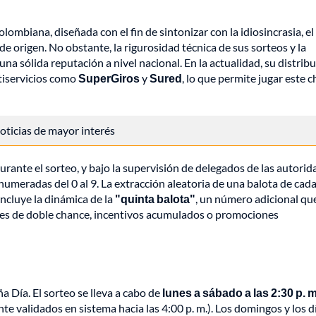
lombiana, diseñada con el fin de sintonizar con la idiosincrasia, el
de origen. No obstante, la rigurosidad técnica de sus sorteos y la
na sólida reputación a nivel nacional. En la actualidad, su distrib
tiservicios como
SuperGiros
y
Sured
, lo que permite jugar este 
 noticias de mayor interés
rante el sorteo, y bajo la supervisión de delegados de las autorid
 numeradas del 0 al 9. La extracción aleatoria de una balota de cad
ncluye la dinámica de la
"quinta balota"
, un número adicional que
les de doble chance, incentivos acumulados o promociones
a Día. El sorteo se lleva a cabo de
lunes a sábado a las 2:30 p. m
e validados en sistema hacia las 4:00 p. m.). Los domingos y los d