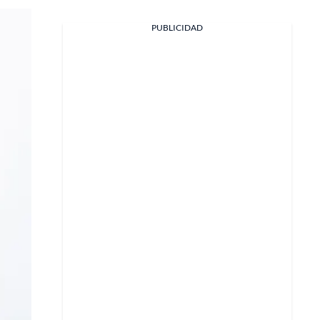
PUBLICIDAD
Facebook
X
Whatsapp
Copiar enlace
Telegram
LinkedIn