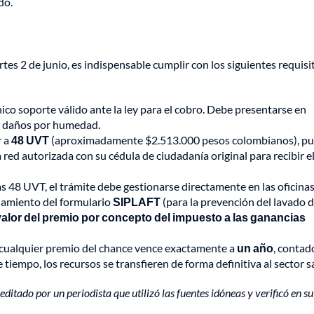
do.
tes 2 de junio, es indispensable cumplir con los siguientes requisi
nico soporte válido ante la ley para el cobro. Debe presentarse en
ni daños por humedad.
r a
48 UVT
(aproximadamente $2.513.000 pesos colombianos), p
 red autorizada con su cédula de ciudadanía original para recibir e
as 48 UVT, el trámite debe gestionarse directamente en las oficina
nciamiento del formulario
SIPLAFT
(para la prevención del lavado 
valor del premio por concepto del impuesto a las ganancias
 cualquier premio del chance vence exactamente a
un año
, contad
e tiempo, los recursos se transfieren de forma definitiva al sector s
editado por un periodista que utilizó las fuentes idóneas y verificó en su