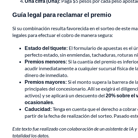
Una cifra (Uña):
Paga $5 pesos por cada peso aposta
Guía legal para reclamar el premio
Si su combinación resulta favorecida en el sorteo de este mar
legales para efectuar el cobro de manera segura:
Estado del tiquete:
El formulario de apuestas es el ú
perfecto estado, sin enmiendas, tachaduras, roturas 
Premios menores:
Si la cuantía del premio es inferio
acudir inmediatamente a cualquier sucursal física de la
dinero de inmediato.
Premios mayores:
Si el monto supera la barrera de l
principales del concesionario. Allí se exigirá el dilige
activos) y se aplicará un descuento del
20% sobre el 
ocasionales
.
Caducidad:
Tenga en cuenta que el derecho a cobrar
partir de la fecha de realización del sorteo. Pasado est
Este texto fue realizado con colaboración de un asistente de IA y 
totalidad los datos.