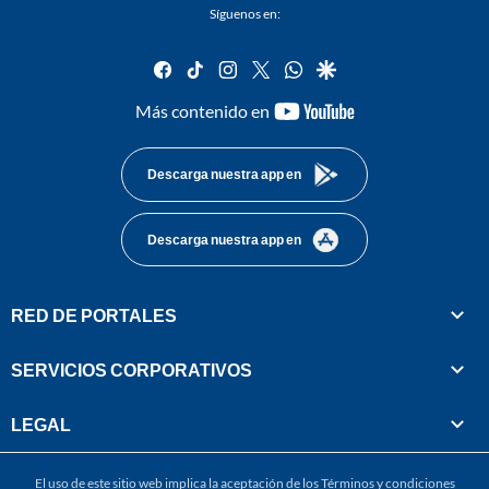
Síguenos en:
facebook
tiktok
instagram
twitter
whatsapp
google
youtube-
Más contenido en
footer
Descarga nuestra app en
Descarga nuestra app en
RED DE PORTALES
SERVICIOS CORPORATIVOS
LEGAL
El uso de este sitio web implica la aceptación de los
Términos y condiciones