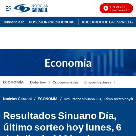
EN VIVO
Noticias Caracol En Viv
Tendencias:
POSESIÓN PRESIDENCIAL
ABELARDO DE LA ESPRIELLA
PUBLICIDAD
ECONOMÍA
Dólar hoy
Criptomonedas
Emprendedores
/
/
Noticias Caracol
ECONOMÍA
Resultados Sinuano Día, último sorteo hoy lu
Resultados Sinuano Día,
último sorteo hoy lunes, 6