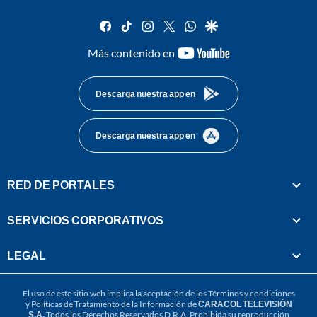
facebook
tiktok
instagram
twitter
whatsapp
google
youtube-
Más contenido en
footer
Descarga nuestra app en
Descarga nuestra app en
RED DE PORTALES
SERVICIOS CORPORATIVOS
LEGAL
El uso de este sitio web implica la aceptación de los
Términos y condiciones
y
Políticas de Tratamiento de la Información
de
CARACOL TELEVISIÓN
S.A.
Todos los Derechos Reservados D.R.A. Prohibida su reproducción