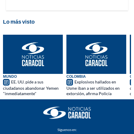
Lo más visto
MUNDO
COLOMBIA
C
EE. UU. pide a sus
Explosivos hallados en
ciudadanos abandonar Yemen
Usme iban a ser utilizados en
qu
"inmediatamente"
extorsión, afirma Policía
d
Síguenos en: