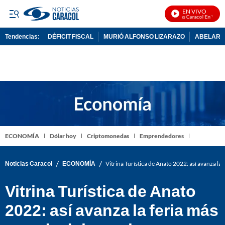
EN VIVO
Noticias Caracol En Vivo
Tendencias:
DÉFICIT FISCAL
MURIÓ ALFONSO LIZARAZO
ABELARDO
PUBLICIDAD
ECONOMÍA
Dólar hoy
Criptomonedas
Emprendedores
/
/
Noticias Caracol
ECONOMÍA
Vitrina Turística de Anato 2022: así avanza la
Vitrina Turística de Anato
2022: así avanza la feria más