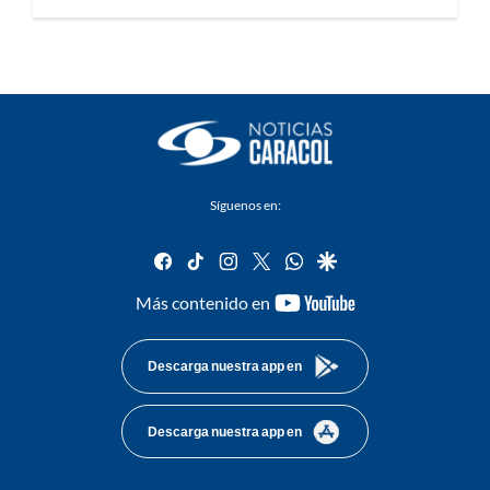
Síguenos en:
facebook
tiktok
instagram
twitter
whatsapp
google
youtube-
Más contenido en
footer
Descarga nuestra app en
Descarga nuestra app en