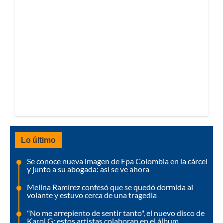
Lo último
Se conoce nueva imagen de Epa Colombia en la cárcel
y junto a su abogada: así se ve ahora
Melina Ramírez confesó que se quedó dormida al
volante y estuvo cerca de una tragedia
"No me arrepiento de sentir tanto", el nuevo disco de
Karol G: estos artistas colaboran en el álbum