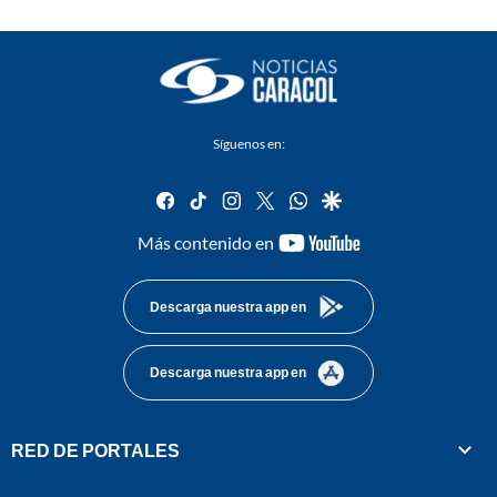
Síguenos en:
facebook
tiktok
instagram
twitter
whatsapp
google
youtube-
Más contenido en
footer
Descarga nuestra app en
Descarga nuestra app en
RED DE PORTALES