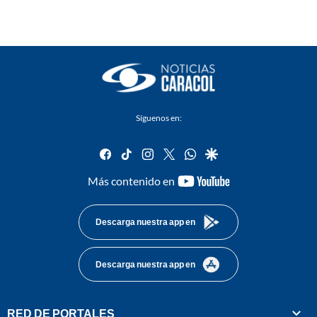
Síguenos en:
facebook
tiktok
instagram
twitter
whatsapp
google
youtube-
Más contenido en
footer
Descarga nuestra app en
Descarga nuestra app en
RED DE PORTALES