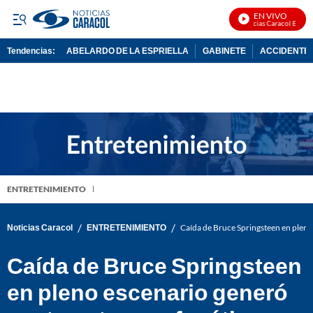
EN VIVO
Noticias Caracol En Vivo
Tendencias:
ABELARDO DE LA ESPRIELLA
GABINETE
ACCIDENTE 
PUBLICIDAD
ENTRETENIMIENTO
/
/
Noticias Caracol
ENTRETENIMIENTO
Caída de Bruce Springsteen en pleno 
Caída de Bruce Springsteen
en pleno escenario generó