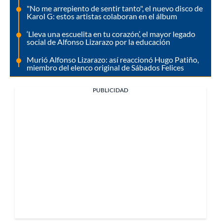
"No me arrepiento de sentir tanto", el nuevo disco de
Karol G: estos artistas colaboran en el álbum
‘Lleva una escuelita en tu corazón’, el mayor legado
social de Alfonso Lizarazo por la educación
Murió Alfonso Lizarazo: así reaccionó Hugo Patiño,
miembro del elenco original de Sábados Felices
PUBLICIDAD