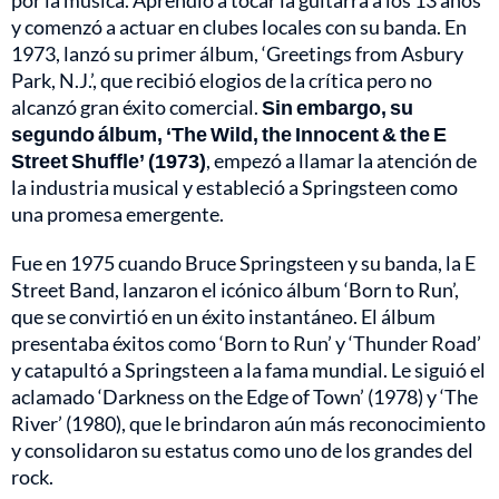
por la música. Aprendió a tocar la guitarra a los 13 años
y comenzó a actuar en clubes locales con su banda. En
1973, lanzó su primer álbum, ‘Greetings from Asbury
Park, N.J.’, que recibió elogios de la crítica pero no
alcanzó gran éxito comercial.
Sin embargo, su
segundo álbum, ‘The Wild, the Innocent & the E
Street Shuffle’ (1973)
, empezó a llamar la atención de
la industria musical y estableció a Springsteen como
una promesa emergente.
Fue en 1975 cuando Bruce Springsteen y su banda, la E
Street Band, lanzaron el icónico álbum ‘Born to Run’,
que se convirtió en un éxito instantáneo. El álbum
presentaba éxitos como ‘Born to Run’ y ‘Thunder Road’
y catapultó a Springsteen a la fama mundial. Le siguió el
aclamado ‘Darkness on the Edge of Town’ (1978) y ‘The
River’ (1980), que le brindaron aún más reconocimiento
y consolidaron su estatus como uno de los grandes del
rock.