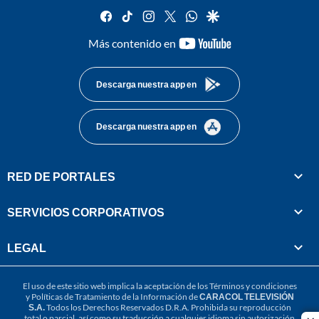
facebook
tiktok
instagram
twitter
whatsapp
google
youtube-
Más contenido en
footer
Descarga nuestra app en
Descarga nuestra app en
RED DE PORTALES
SERVICIOS CORPORATIVOS
LEGAL
El uso de este sitio web implica la aceptación de los
Términos y condiciones
y
Políticas de Tratamiento de la Información
de
CARACOL TELEVISIÓN
S.A.
Todos los Derechos Reservados D.R.A. Prohibida su reproducción
total o parcial, así como su traducción a cualquier idioma sin autorización