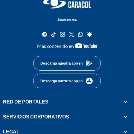
Síguenos en:
facebook
tiktok
instagram
twitter
whatsapp
google
youtube-
Más contenido en
footer
Descarga nuestra app en
Descarga nuestra app en
RED DE PORTALES
SERVICIOS CORPORATIVOS
LEGAL