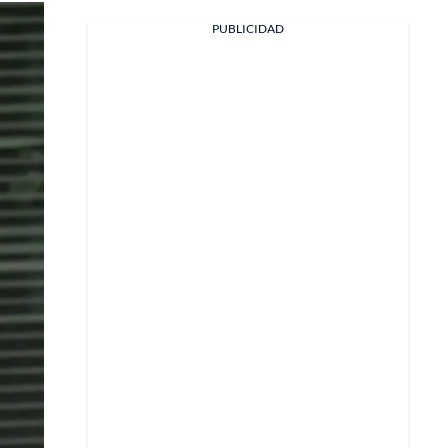
PUBLICIDAD
Facebook
X
Whatsapp
Copiar enlace
Telegram
LinkedIn