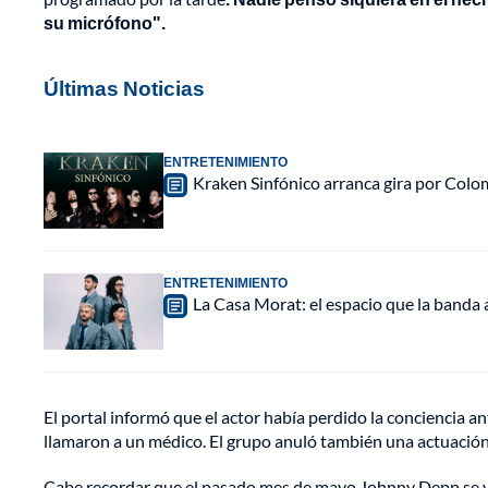
su micrófono".
Últimas Noticias
ENTRETENIMIENTO
Kraken Sinfónico arranca gira por Colo
ENTRETENIMIENTO
La Casa Morat: el espacio que la banda
El portal informó que el actor había perdido la conciencia an
llamaron a un médico. El grupo anuló también una actuación
Cabe recordar que el pasado mes de mayo Johnny Depp se vio