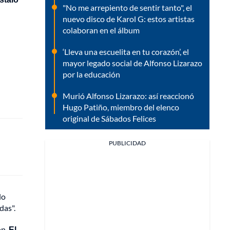
"No me arrepiento de sentir tanto", el
nuevo disco de Karol G: estos artistas
colaboran en el álbum
‘Lleva una escuelita en tu corazón’, el
mayor legado social de Alfonso Lizarazo
por la educación
Murió Alfonso Lizarazo: así reaccionó
Hugo Patiño, miembro del elenco
original de Sábados Felices
PUBLICIDAD
lo
das".
ón.
El