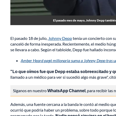
El pasado mes de mayo, Johnny Depp también c
El pasado 18 de julio,
Johnny Depp
tenía un concierto con s
canceló de forma inesperada. Recientemente, el medio hún
se llevara a cabo. Según el tabloide, Depp fue hallado incons
Amber Heard pagó millonaria suma a Johnny Depp tras un
"Lo que oímos fue que Depp estaba sobreexcitado y que 
llamado a un médico para ver si sucedió algo más grave", citó
Síganos en nuestro
WhatsApp Channel
, para recibir las
Además, una fuente cercana a la banda le contó al medio que 
ocurrió que podría haber un problema, sobre todo porque l
programado por la tarde
. Nadie pensó siquiera en el he