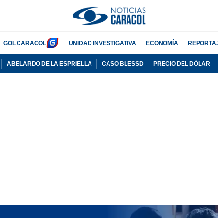
GOL CARACOL
UNIDAD INVESTIGATIVA
ECONOMÍA
REPORTA
ABELARDO DE LA ESPRIELLA
CASO BLESSD
PRECIO DEL DÓLAR
PUBLICIDAD