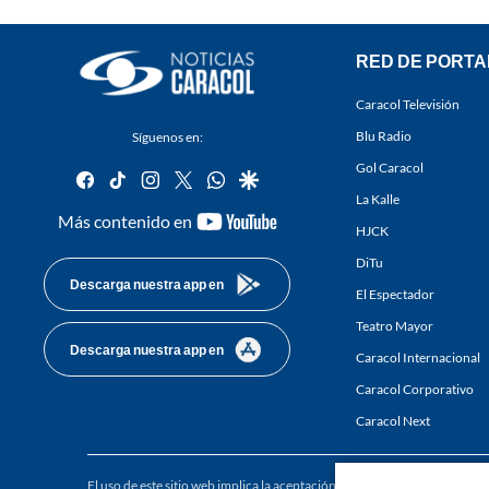
RED DE PORTA
Caracol Televisión
Blu Radio
Síguenos en:
Gol Caracol
facebook
tiktok
instagram
twitter
whatsapp
google
La Kalle
youtube-
Más contenido en
HJCK
footer
DiTu
Descarga nuestra app en
El Espectador
Teatro Mayor
Descarga nuestra app en
Caracol Internacional
Caracol Corporativo
Caracol Next
El uso de este sitio web implica la aceptación de los
Términos y condici