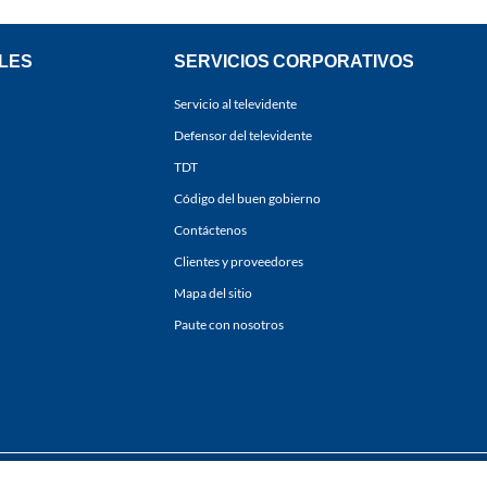
LES
SERVICIOS CORPORATIVOS
Servicio al televidente
Defensor del televidente
TDT
Código del buen gobierno
Contáctenos
Clientes y proveedores
Mapa del sitio
Paute con nosotros
ones
y
Políticas de Tratamiento de la Información
de
CARACOL TELEVISIÓN S.A.
Todo