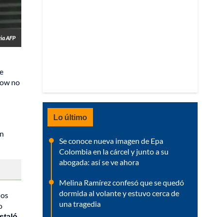
ia AFP
se
show no
Lo último
an
Se conoce nueva imagen de Epa
Colombia en la cárcel y junto a su
abogada: así se ve ahora
Melina Ramírez confesó que se quedó
dormida al volante y estuvo cerca de
nos
una tragedia
o
staló