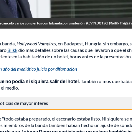
anceló varios conciertos con la banda por una lesión
KEVIN DIETSCH/Getty Images v
u banda,
Hollywood Vampires
, en Budapest, Hungría, sin embargo, 
garo
Blikk
dio más detalles sobre las causas que llevaron a que el 
ciente en la habitación de un hotel, horas antes de la presentación.
 año del mediático juicio por difamación
no podía ni siquiera salir del hotel.
También oímos que habí
 el medio.
 noticias de mayor interés
"todo estaba preparado, el escenario estaba listo. Ni siquiera se 
os miembros de la banda también habían hecho un ajuste de sonid
cho de que Johnny Depp no participaría; un colega también in