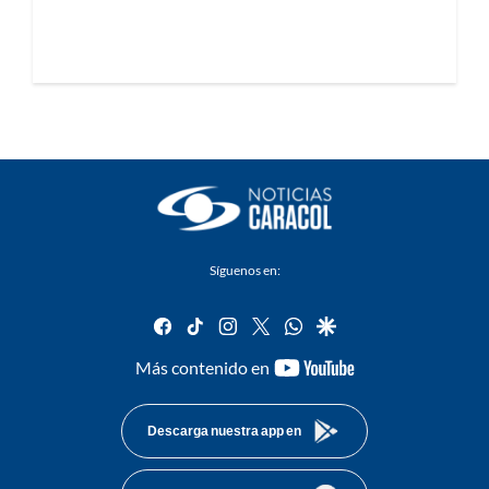
Síguenos en:
facebook
tiktok
instagram
twitter
whatsapp
google
youtube-
Más contenido en
footer
Descarga nuestra app en