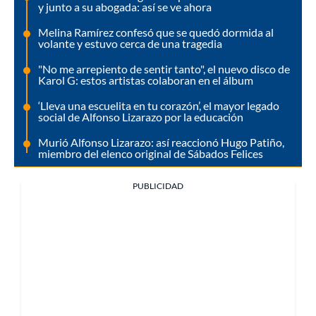
y junto a su abogada: así se ve ahora
Melina Ramírez confesó que se quedó dormida al
volante y estuvo cerca de una tragedia
"No me arrepiento de sentir tanto", el nuevo disco de
Karol G: estos artistas colaboran en el álbum
‘Lleva una escuelita en tu corazón’, el mayor legado
social de Alfonso Lizarazo por la educación
Murió Alfonso Lizarazo: así reaccionó Hugo Patiño,
miembro del elenco original de Sábados Felices
PUBLICIDAD