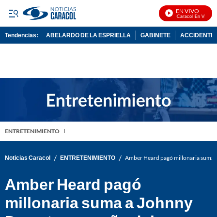
EN VIVO
Noticias Caracol En Vivo
Tendencias:
ABELARDO DE LA ESPRIELLA
GABINETE
ACCIDENTE 
PUBLICIDAD
ENTRETENIMIENTO
/
/
Noticias Caracol
ENTRETENIMIENTO
Amber Heard pagó millonaria suma a 
Amber Heard pagó
millonaria suma a Johnny