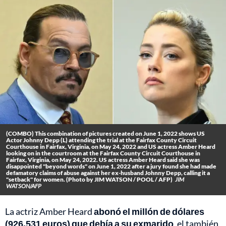
(COMBO) This combination of pictures created on June 1, 2022 shows US
Actor Johnny Depp (L) attending the trial at the Fairfax County Circuit
Courthouse in Fairfax, Virginia, on May 24, 2022 and US actress Amber Heard
looking on in the courtroom at the Fairfax County Circuit Courthouse in
Fairfax, Virginia, on May 24, 2022. US actress Amber Heard said she was
disappointed "beyond words" on June 1, 2022 after a jury found she had made
defamatory claims of abuse against her ex-husband Johnny Depp, calling it a
"setback" for women. (Photo by JIM WATSON / POOL / AFP)
JIM
WATSON/AFP
La actriz Amber Heard
abonó el millón de dólares
(926.531 euros) que debía a su exmarido
, el también