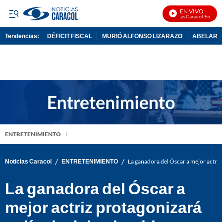
EN VIVO
Noticias Caracol En Vivo
Tendencias:
DÉFICIT FISCAL
MURIÓ ALFONSO LIZARAZO
ABELARDO
PUBLICIDAD
ENTRETENIMIENTO
/
/
Noticias Caracol
ENTRETENIMIENTO
La ganadora del Óscar a mejor actri
La ganadora del Óscar a
mejor actriz protagonizará