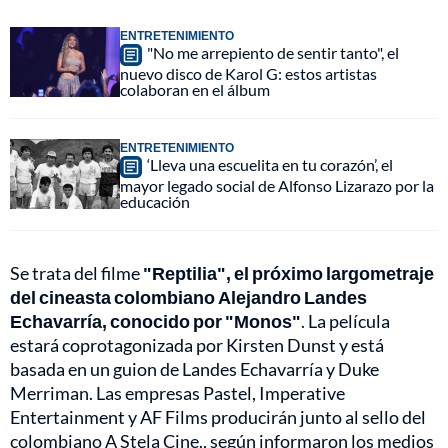
ENTRETENIMIENTO
"No me arrepiento de sentir tanto", el
nuevo disco de Karol G: estos artistas
colaboran en el álbum
ENTRETENIMIENTO
‘Lleva una escuelita en tu corazón’, el
mayor legado social de Alfonso Lizarazo por la
educación
Se trata del filme
"Reptilia", el próximo largometraje
del cineasta colombiano Alejandro Landes
Echavarría, conocido por "Monos"
. La película
estará coprotagonizada por Kirsten Dunst y está
basada en un guion de Landes Echavarría y Duke
Merriman. Las empresas Pastel, Imperative
Entertainment y AF Films producirán junto al sello del
colombiano A Stela Cine., según informaron los medios