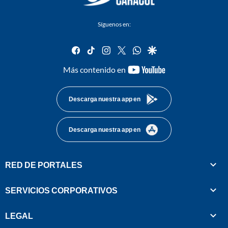
Síguenos en:
facebook
tiktok
instagram
twitter
whatsapp
google
youtube-
Más contenido en
footer
Descarga nuestra app en
Descarga nuestra app en
RED DE PORTALES
SERVICIOS CORPORATIVOS
LEGAL