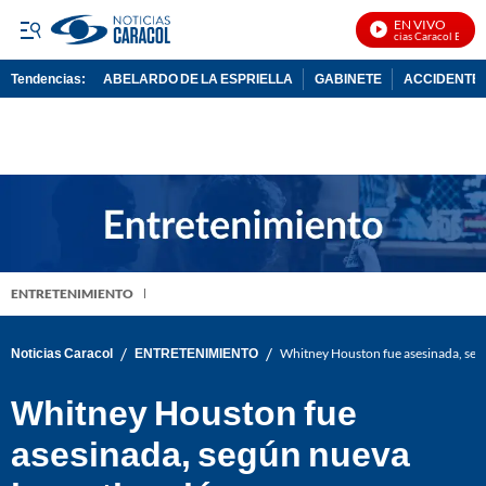
EN VIVO
Noticias Caracol En Viv
Tendencias:
ABELARDO DE LA ESPRIELLA
GABINETE
ACCIDENTE 
PUBLICIDAD
ENTRETENIMIENTO
/
/
Noticias Caracol
ENTRETENIMIENTO
Whitney Houston fue asesinada, seg
Whitney Houston fue
asesinada, según nueva