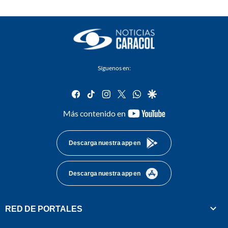
Síguenos en:
facebook
tiktok
instagram
twitter
whatsapp
google
youtube-
Más contenido en
footer
Descarga nuestra app en
Descarga nuestra app en
RED DE PORTALES