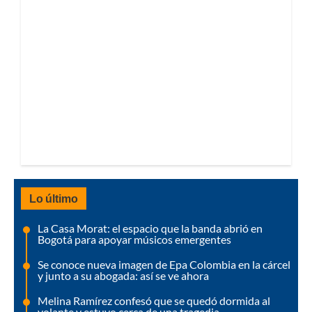
Lo último
La Casa Morat: el espacio que la banda abrió en
Bogotá para apoyar músicos emergentes
Se conoce nueva imagen de Epa Colombia en la cárcel
y junto a su abogada: así se ve ahora
Melina Ramírez confesó que se quedó dormida al
volante y estuvo cerca de una tragedia