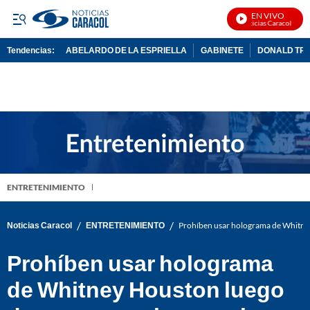
EN VIVO
Noticias Caracol En Vi
Tendencias:
ABELARDO DE LA ESPRIELLA
GABINETE
DONALD TR
PUBLICIDAD
ENTRETENIMIENTO
/
/
Noticias Caracol
ENTRETENIMIENTO
Prohíben usar holograma de Whitney
Prohíben usar holograma
de Whitney Houston luego