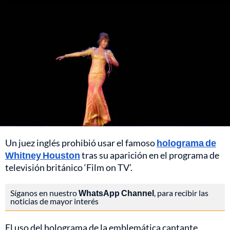
Un juez inglés prohibió usar el famoso
holograma de
Whitney Houston
tras su aparición en el programa de
televisión británico ‘Film on TV’.
Síganos en nuestro
WhatsApp Channel
, para recibir las
noticias de mayor interés
El uso del holograma de la emblemática cantante