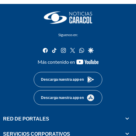
Síguenos en:
facebook
tiktok
instagram
twitter
whatsapp
google
youtube-
Más contenido en
footer
Descarga nuestra app en
Descarga nuestra app en
RED DE PORTALES
SERVICIOS CORPORATIVOS