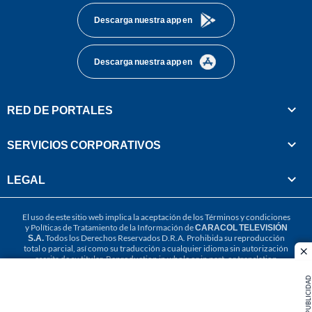
Descarga nuestra app en
Descarga nuestra app en
RED DE PORTALES
SERVICIOS CORPORATIVOS
LEGAL
El uso de este sitio web implica la aceptación de los
Términos y condiciones
y
Políticas de Tratamiento de la Información
de
CARACOL TELEVISIÓN
S.A.
Todos los Derechos Reservados D.R.A. Prohibida su reproducción
total o parcial, así como su traducción a cualquier idioma sin autorización
cl
escrita de su titular. Reproduction in whole or in part, or translation
without written permission is prohibited. All rights reserved 2025.
PUBLICIDAD
MIEMBRO DE: