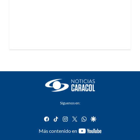
Síguenos en:
facebook
tiktok
instagram
twitter
whatsapp
google
youtube-
Más contenido en
footer