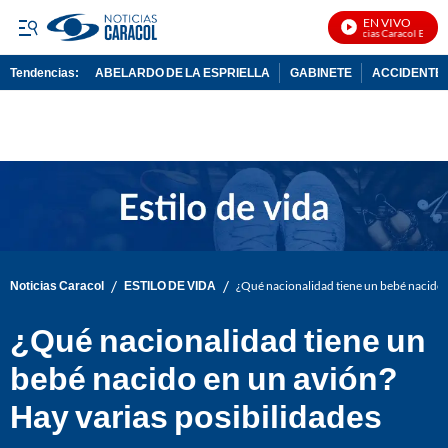
EN VIVO
Noticias Caracol En Vivo
Tendencias:
ABELARDO DE LA ESPRIELLA
GABINETE
ACCIDENTE 
PUBLICIDAD
/
/
Noticias Caracol
ESTILO DE VIDA
¿Qué nacionalidad tiene un bebé nacido e
¿Qué nacionalidad tiene un
bebé nacido en un avión?
Hay varias posibilidades