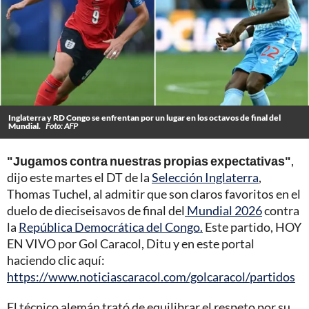
Inglaterra y RD Congo se enfrentan por un lugar en los octavos de final del
Mundial.
Foto: AFP
"Jugamos contra nuestras propias expectativas"
,
dijo este martes el DT de la
Selección Inglaterra
,
Thomas Tuchel, al admitir que son claros favoritos en el
duelo de dieciseisavos de final del
Mundial 2026
contra
la
República Democrática del Congo.
Este partido, HOY
EN VIVO por Gol Caracol, Ditu y en este portal
haciendo clic aquí:
https://www.noticiascaracol.com/golcaracol/partidos
El técnico alemán trató de equilibrar el respeto por su