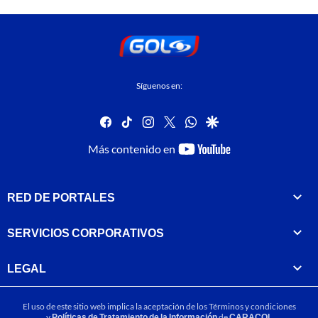
Síguenos en:
facebook
tiktok
instagram
twitter
whatsapp
google
youtube-
Más contenido en
footer
RED DE PORTALES
SERVICIOS CORPORATIVOS
LEGAL
El uso de este sitio web implica la aceptación de los
Términos y condiciones
y
Políticas de Tratamiento de la Información
de
CARACOL