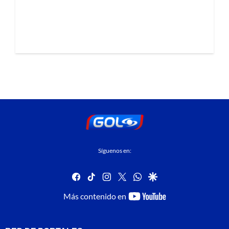
Síguenos en:
facebook
tiktok
instagram
twitter
whatsapp
google
youtube-
Más contenido en
footer