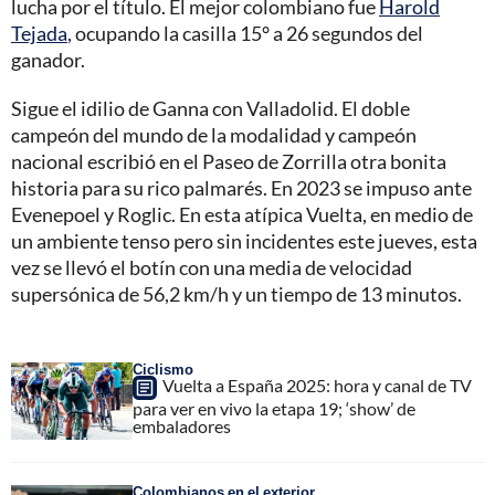
lucha por el título. El mejor colombiano fue
Harold
Tejada
, ocupando la casilla 15° a 26 segundos del
ganador.
Sigue el idilio de Ganna con Valladolid. El doble
campeón del mundo de la modalidad y campeón
nacional escribió en el Paseo de Zorrilla otra bonita
historia para su rico palmarés. En 2023 se impuso ante
Evenepoel y Roglic. En esta atípica Vuelta, en medio de
un ambiente tenso pero sin incidentes este jueves, esta
vez se llevó el botín con una media de velocidad
supersónica de 56,2 km/h y un tiempo de 13 minutos.
Ciclismo
Vuelta a España 2025: hora y canal de TV
para ver en vivo la etapa 19; ‘show’ de
embaladores
Colombianos en el exterior