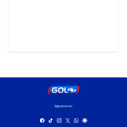
Síguenos en:
facebook
tiktok
instagram
twitter
whatsapp
google