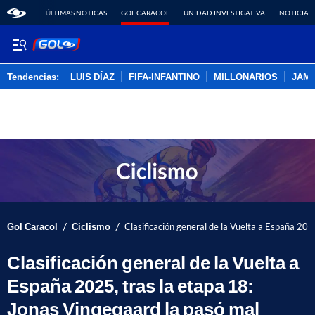
ÚLTIMAS NOTICAS
GOL CARACOL
UNIDAD INVESTIGATIVA
NOTICIAS
Tendencias:
LUIS DÍAZ
FIFA-INFANTINO
MILLONARIOS
JAM
PUBLICIDAD
/
/
Gol Caracol
Ciclismo
Clasificación general de la Vuelta a España 202
Clasificación general de la Vuelta a
España 2025, tras la etapa 18:
Jonas Vingegaard la pasó mal