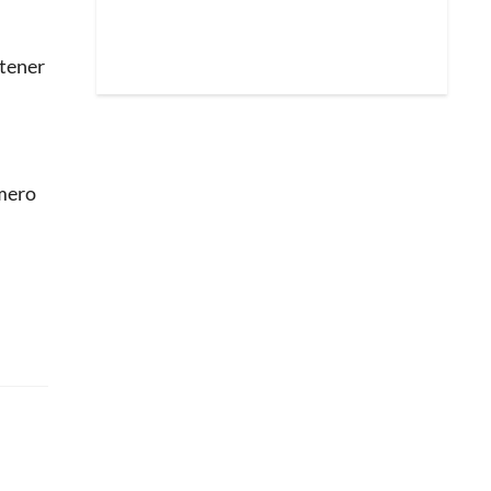
 tener
imero