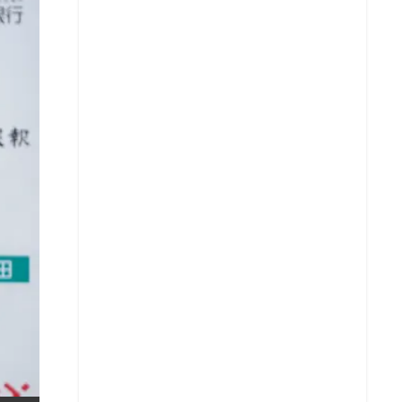
X
Whatsapp