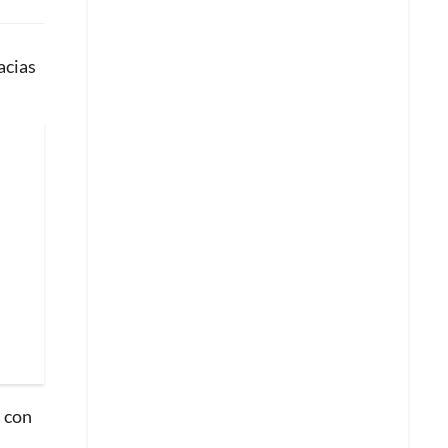
acias
l con