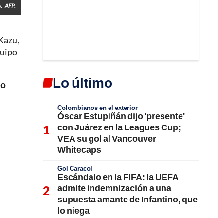
.
AFP.
Kazu',
quipo
Lo último
lo
Colombianos en el exterior
Óscar Estupiñán dijo 'presente'
con Juárez en la Leagues Cup;
VEA su gol al Vancouver
Whitecaps
Gol Caracol
Escándalo en la FIFA: la UEFA
admite indemnización a una
supuesta amante de Infantino, que
lo niega