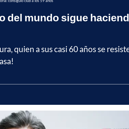
ria: consiguió club a los 59 años
vo del mundo sigue haciend
a, quien a sus casi 60 años se resiste
asa!