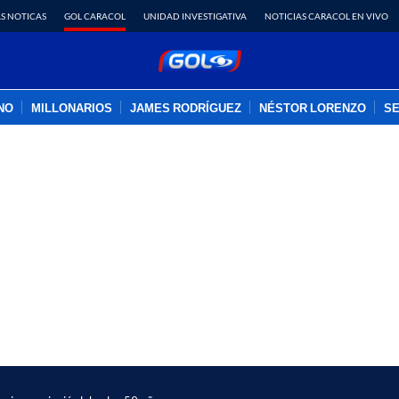
S NOTICAS
GOL CARACOL
UNIDAD INVESTIGATIVA
NOTICIAS CARACOL EN VIVO
INO
MILLONARIOS
JAMES RODRÍGUEZ
NÉSTOR LORENZO
SE
PUBLICIDAD