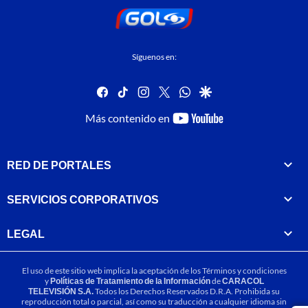
Síguenos en:
facebook
tiktok
instagram
twitter
whatsapp
google
youtube-
Más contenido en
footer
RED DE PORTALES
SERVICIOS CORPORATIVOS
LEGAL
El uso de este sitio web implica la aceptación de los
Términos y condiciones
y
Políticas de Tratamiento de la Información
de
CARACOL
TELEVISIÓN S.A.
Todos los Derechos Reservados D.R.A. Prohibida su
reproducción total o parcial, así como su traducción a cualquier idioma sin