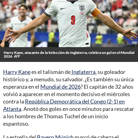
Harry Kane, atacante de la Selección de Inglaterra, celebra un gol en el Mundial
2026
AFP
Harry Kane
es el talismán de
Inglaterra
, su goleador
histórico y, a menudo, su salvador. ¿Es también su única
esperanza en el
Mundial de 2026
? El capitán de 32 años
volvió a aparecer en el momento decisivo el miércoles
contra la
República Democrática del Congo (2-1) en
Atlanta
. Anotó dos goles en once minutos para rescatar
a los hombres de Thomas Tuchel de un inicio
espantoso.
La estrella del
Bayern Múnich
marcó de cabeza el