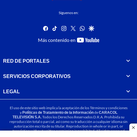
Síguenos en:
facebook
tiktok
instagram
twitter
whatsapp
google
youtube-
Más contenido en
footer
RED DE PORTALES
SERVICIOS CORPORATIVOS
LEGAL
El uso de este sitio web implica la aceptación de los
Términos y condiciones
y
Políticas de Tratamiento de la Información
de
CARACOL
TELEVISIÓN S.A.
Todos los Derechos Reservados D.R.A. Prohibida su
reproducción total o parcial, así como su traducción a cualquier idioma sin
autorización escrita de su titular. Reproduction in whole or in part, or
cl
translation without written permission is prohibited. All rights reserved
2025.