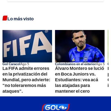
Lo más visto
Gol Caracol
Ago 5
Colombianos en el exterior
Ago 5
Go
La FIFA admite errores
Álvaro Montero se lució
L
en la privatización del
en Boca Juniors vs.
p
Mundial, pero advierte:
Estudiantes: vea acá
C
"no toleraremos más
las atajadas para
i
ataques".
mantener el cero