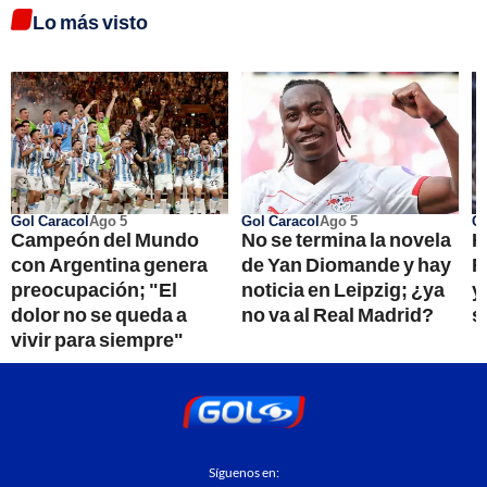
Lo más visto
Gol Caracol
Ago 5
Gol Caracol
Ago 5
Go
Campeón del Mundo
No se termina la novela
H
con Argentina genera
de Yan Diomande y hay
R
preocupación; "El
noticia en Leipzig; ¿ya
y
dolor no se queda a
no va al Real Madrid?
s
vivir para siempre"
Síguenos en: