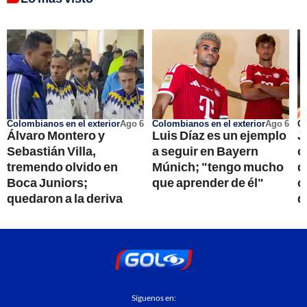
Colombianos en el exterior
Ago 6
Colombianos en el exterior
Ago 6
Go
Álvaro Montero y
Luis Díaz es un ejemplo
J
Sebastián Villa,
a seguir en Bayern
o
tremendo olvido en
Múnich; "tengo mucho
d
Boca Juniors;
que aprender de él"
c
quedaron a la deriva
q
Síguenos en: