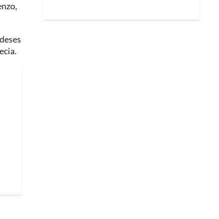
enzo,
ndeses
ecia.