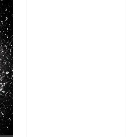
X
Whatsapp