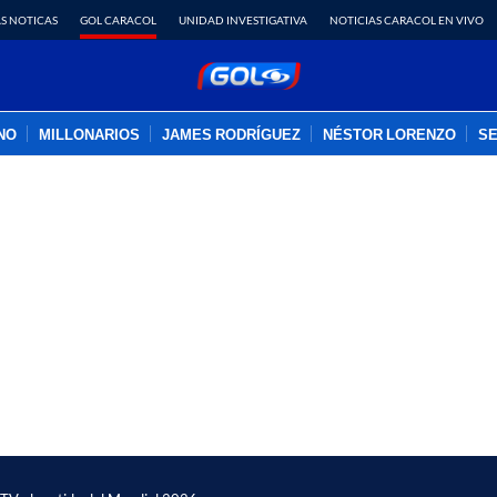
S NOTICAS
GOL CARACOL
UNIDAD INVESTIGATIVA
NOTICIAS CARACOL EN VIVO
INO
MILLONARIOS
JAMES RODRÍGUEZ
NÉSTOR LORENZO
SE
PUBLICIDAD