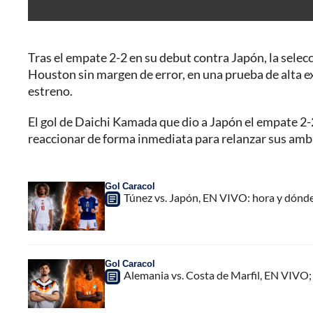
Tras el empate 2-2 en su debut contra Japón, la selec
Houston sin margen de error, en una prueba de alta e
estreno.
El gol de Daichi Kamada que dio a Japón el empate 2-2
reaccionar de forma inmediata para relanzar sus amb
Gol Caracol
Túnez vs. Japón, EN VIVO: hora y dónde
Gol Caracol
Alemania vs. Costa de Marfil, EN VIVO;