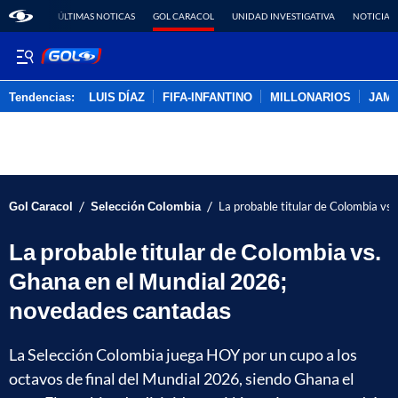
ÚLTIMAS NOTICAS
GOL CARACOL
UNIDAD INVESTIGATIVA
NOTICIAS
Tendencias:
LUIS DÍAZ
FIFA-INFANTINO
MILLONARIOS
JAM
PUBLICIDAD
/
/
Gol Caracol
Selección Colombia
La probable titular de Colombia v
La probable titular de Colombia vs.
Ghana en el Mundial 2026;
novedades cantadas
La Selección Colombia juega HOY por un cupo a los
octavos de final del Mundial 2026, siendo Ghana el