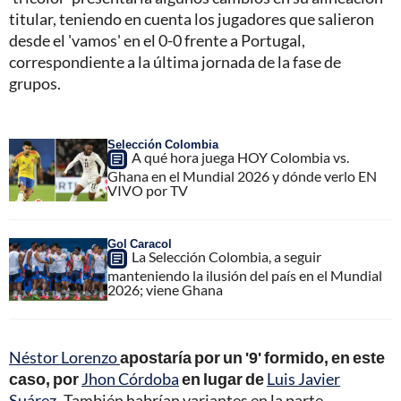
titular, teniendo en cuenta los jugadores que salieron
desde el 'vamos' en el 0-0 frente a Portugal,
correspondiente a la última jornada de la fase de
grupos.
Selección Colombia
A qué hora juega HOY Colombia vs.
Ghana en el Mundial 2026 y dónde verlo EN
VIVO por TV
Gol Caracol
La Selección Colombia, a seguir
manteniendo la ilusión del país en el Mundial
2026; viene Ghana
Néstor Lorenzo
apostaría por un '9' formido, en este
caso, por
Jhon Córdoba
en lugar de
Luis Javier
Suárez
.
También habrían variantes en la parte