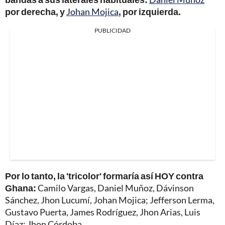
por derecha, y
Johan Mojica
, por izquierda.
PUBLICIDAD
Por lo tanto, la 'tricolor' formaría así HOY contra
Ghana:
Camilo Vargas, Daniel Muñoz, Dávinson
Sánchez, Jhon Lucumí, Johan Mojica; Jefferson Lerma,
Gustavo Puerta, James Rodríguez, Jhon Arias, Luis
Díaz; Jhon Córdoba.