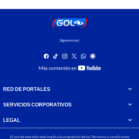
Síguenos en:
facebook
tiktok
instagram
twitter
whatsapp
google
youtube-
Más contenido en
footer
RED DE PORTALES
SERVICIOS CORPORATIVOS
LEGAL
El uso de este sitio web implica la aceptación de los
Términos y condiciones