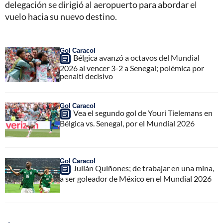
delegación se dirigió al aeropuerto para abordar el
vuelo hacia su nuevo destino.
Gol Caracol
Bélgica avanzó a octavos del Mundial
2026 al vencer 3-2 a Senegal; polémica por
penalti decisivo
Gol Caracol
Vea el segundo gol de Youri Tielemans en
Bélgica vs. Senegal, por el Mundial 2026
Gol Caracol
Julián Quiñones; de trabajar en una mina,
a ser goleador de México en el Mundial 2026