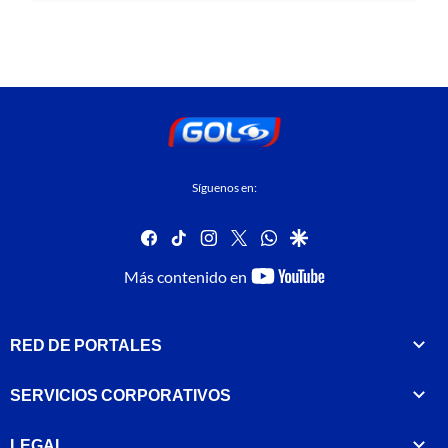
Síguenos en:
facebook
tiktok
instagram
twitter
whatsapp
google
youtube-
Más contenido en
footer
RED DE PORTALES
SERVICIOS CORPORATIVOS
LEGAL