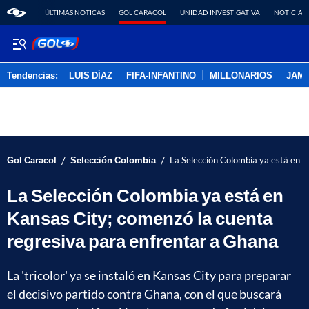
ÚLTIMAS NOTICAS
GOL CARACOL
UNIDAD INVESTIGATIVA
NOTICIAS
Tendencias:
LUIS DÍAZ
FIFA-INFANTINO
MILLONARIOS
JAM
PUBLICIDAD
/
/
Gol Caracol
Selección Colombia
La Selección Colombia ya está en K
La Selección Colombia ya está en
Kansas City; comenzó la cuenta
regresiva para enfrentar a Ghana
La 'tricolor' ya se instaló en Kansas City para preparar
el decisivo partido contra Ghana, con el que buscará