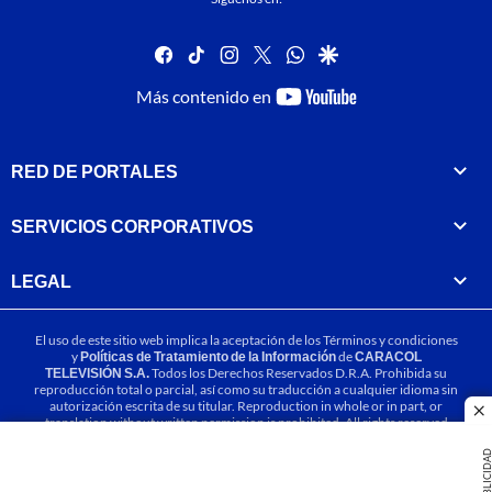
facebook
tiktok
instagram
twitter
whatsapp
google
youtube-
Más contenido en
footer
RED DE PORTALES
SERVICIOS CORPORATIVOS
LEGAL
El uso de este sitio web implica la aceptación de los
Términos y condiciones
y
Políticas de Tratamiento de la Información
de
CARACOL
TELEVISIÓN S.A.
Todos los Derechos Reservados D.R.A. Prohibida su
reproducción total o parcial, así como su traducción a cualquier idioma sin
autorización escrita de su titular. Reproduction in whole or in part, or
cl
translation without written permission is prohibited. All rights reserved
2025.
PUBLICIDA
MIEMBRO DE: