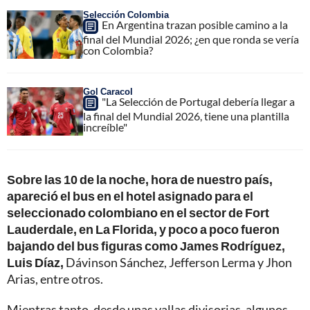
Selección Colombia
En Argentina trazan posible camino a la
final del Mundial 2026; ¿en que ronda se vería
con Colombia?
Gol Caracol
"La Selección de Portugal debería llegar a
la final del Mundial 2026, tiene una plantilla
increíble"
Sobre las 10 de la noche, hora de nuestro país,
apareció el bus en el hotel asignado para el
seleccionado colombiano en el sector de Fort
Lauderdale, en La Florida, y poco a poco fueron
bajando del bus figuras como James Rodríguez,
Luis Díaz,
Dávinson Sánchez, Jefferson Lerma y Jhon
Arias, entre otros.
Mientras tanto, desde unas vallas divisorias, algunos