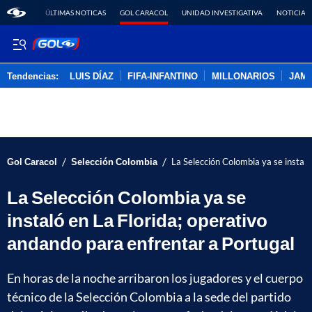
ÚLTIMAS NOTICAS
GOL CARACOL
UNIDAD INVESTIGATIVA
NOTICIAS
Tendencias:
LUIS DÍAZ
FIFA-INFANTINO
MILLONARIOS
JAM
PUBLICIDAD
/
/
Gol Caracol
Selección Colombia
La Selección Colombia ya se instaló
La Selección Colombia ya se
instaló en La Florida; operativo
andando para enfrentar a Portugal
En horas de la noche arribaron los jugadores y el cuerpo
técnico de la Selección Colombia a la sede del partido