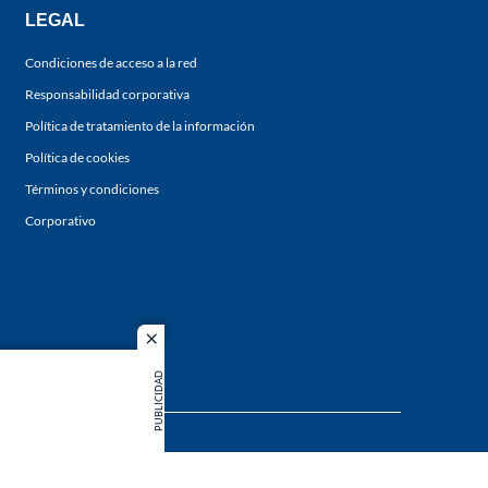
LEGAL
Condiciones de acceso a la red
Responsabilidad corporativa
Política de tratamiento de la información
Política de cookies
Términos y condiciones
Corporativo
close
PUBLICIDAD
s los
duction in
MIEMBRO DE: