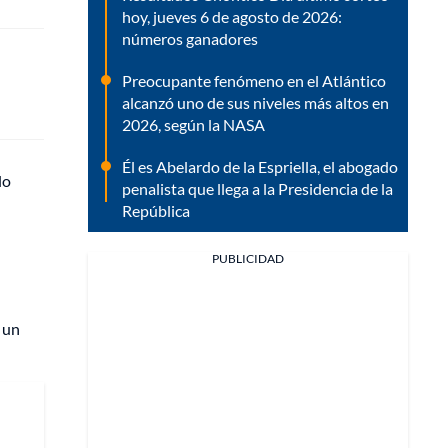
hoy, jueves 6 de agosto de 2026:
números ganadores
Preocupante fenómeno en el Atlántico
alcanzó uno de sus niveles más altos en
2026, según la NASA
Él es Abelardo de la Espriella, el abogado
lo
penalista que llega a la Presidencia de la
República
PUBLICIDAD
 un