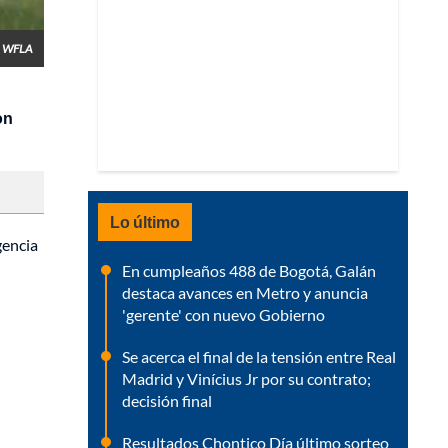
e WFLA
on
Lo último
gencia
En cumpleaños 488 de Bogotá, Galán
destaca avances en Metro y anuncia
'gerente' con nuevo Gobierno
Se acerca el final de la tensión entre Real
Madrid y Vinícius Jr por su contrato;
decisión final
Resultados Chontico Día último sorteo