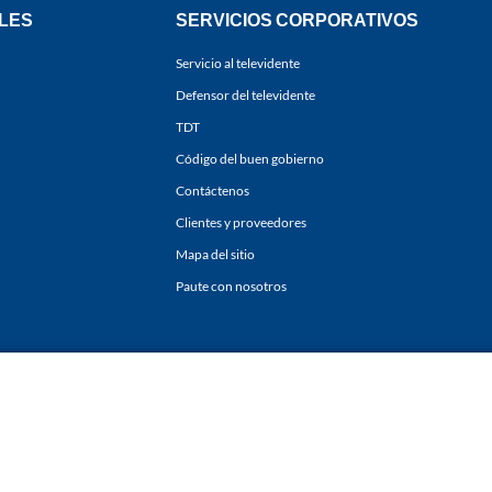
LES
SERVICIOS CORPORATIVOS
Servicio al televidente
Defensor del televidente
TDT
Código del buen gobierno
Contáctenos
Clientes y proveedores
Mapa del sitio
Paute con nosotros
ones
y
Políticas de Tratamiento de la Información
de
CARACOL TELEVISIÓN S.A.
Todo
sí como su traducción a cualquier idioma sin autorización escrita de su titular. Repro
. All rights reserved 2025.