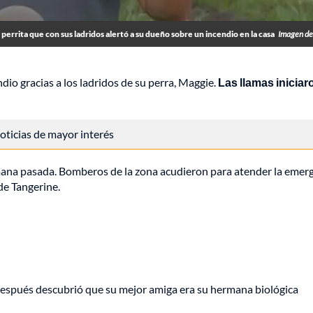
a perrita que con sus ladridos alertó a su dueño sobre un incendio en la casa
Imagen d
ndio gracias a los ladridos de su perra, Maggie.
Las llamas iniciar
 noticias de mayor interés
semana pasada. Bomberos de la zona acudieron para atender la emer
 de Tangerine.
espués descubrió que su mejor amiga era su hermana biológica