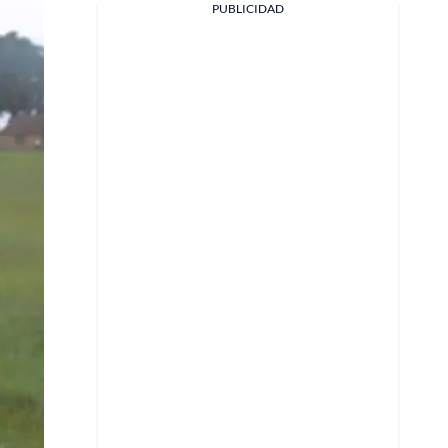
PUBLICIDAD
Facebook
X
Whatsapp
Copiar enlace
Telegram
LinkedIn