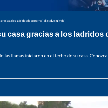
racias a los ladridos de su perra: “Ella salvó mi vida”
 casa gracias a los ladridos d
 las llamas iniciaron en el techo de su casa. Conozca l