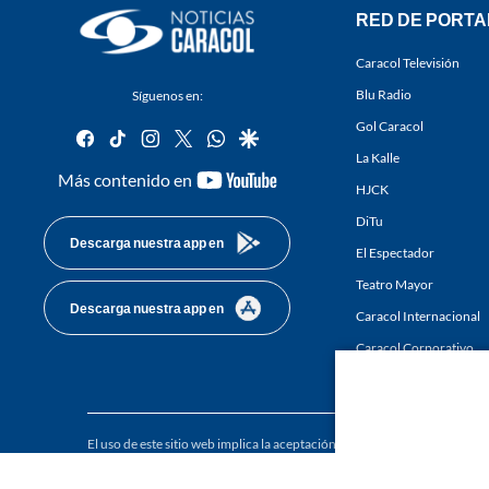
RED DE PORTA
Caracol Televisión
Blu Radio
Síguenos en:
Gol Caracol
facebook
tiktok
instagram
twitter
whatsapp
google
La Kalle
youtube-
Más contenido en
HJCK
footer
DiTu
Descarga nuestra app en
El Espectador
Teatro Mayor
Descarga nuestra app en
Caracol Internacional
Caracol Corporativo
Caracol Next
El uso de este sitio web implica la aceptación de los
Términos y condici
Derechos Reservados D.R.A. Prohibida su reproducción total o parcial, a
whole or in part, or translation without written permission is prohibited